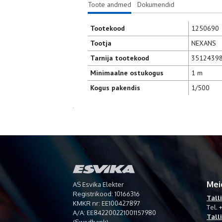
Toote andmed
Dokumendid
Tootekood
1250690
Tootja
NEXANS
Tarnija tootekood
3512439
Minimaalne ostukogus
1 m
Kogus pakendis
1/500
Mei
AS Esvika Elekter
Registrikood: 10166316
Tall
KMKR nr: EE100427897
Tel.
+
A/A: EE842200221001157980
Tall