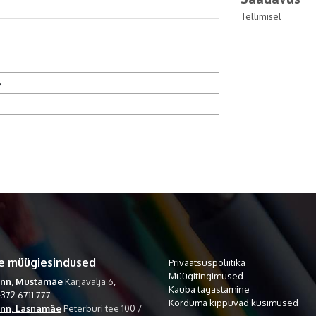
Tellimisel
8
e müügiesindused
Privaatsuspoliitika
Müügitingimused
inn, Mustamäe
Karjavälja 6,
Kauba tagastamine
372 6711 777
Korduma kippuvad küsimused
inn, Lasnamäe
Peterburi tee 100 /