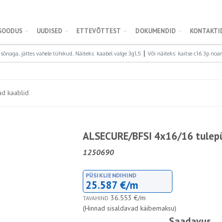
SOODUS
UUDISED
ETTEVÕTTEST
DOKUMENDID
KONTAKTI
ad kaablid
ALSECURE/BFSI 4x16/16 tulepüs
1250690
PÜSIKLIENDIHIND
25.587 €/m
36.553 €/m
TAVAHIND
(Hinnad sisaldavad käibemaksu)
Saadavus