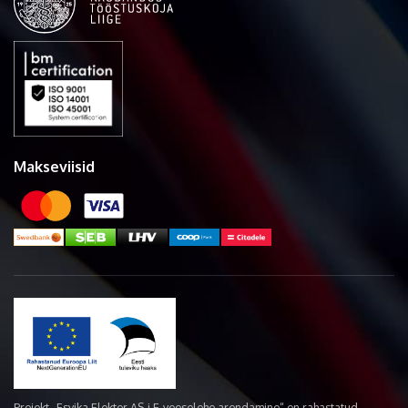
Makseviisid
Projekt „Esvika Elekter AS-i E-veoselehe arendamine“ on rahastatud