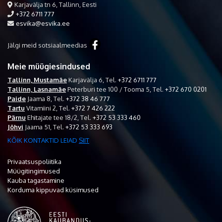
Karjavälja tn 6, Tallinn, Eesti
+372 6711 777
esvika@esvika.ee
Jälgi meid sotsiaalmeedias
Meie müügiesindused
Tallinn, Mustamäe
Karjavälja 6,
Tel.
+372 6711 777
Tallinn, Lasnamäe
Peterburi tee 100 / Tooma 5,
Tel.
+372 670 0201
Paide
Jaama 8,
Tel.
+372 38 46 777
Tartu
Vitamiini 2,
Tel.
+372 7 426 222
Pärnu
Ehitajate tee 18/2,
Tel.
+372 53 333 460
Jõhvi
Jaama 51,
Tel.
+372 53 333 693
KÕIK KONTAKTID LEIAD
SIIT
Privaatsuspoliitika
Müügitingimused
Kauba tagastamine
Korduma kippuvad küsimused