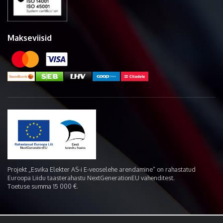
Makseviisid
Projekt „Esvika Elekter AS-i E-veoselehe arendamine“ on rahastatud
Euroopa Liidu taasterahastu NextGenerationEU vahenditest.
Toetuse summa 15 000 €.