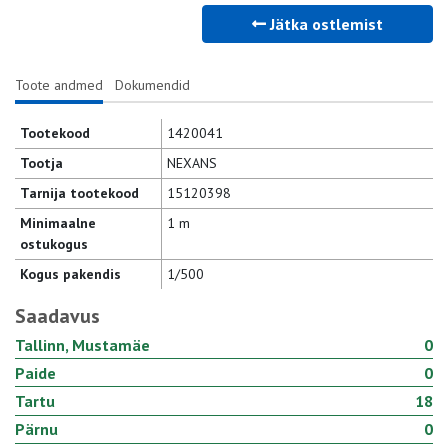
Jätka ostlemist
Toote andmed
Dokumendid
Tootekood
1420041
Tootja
NEXANS
Tarnija tootekood
15120398
Minimaalne
1 m
ostukogus
Kogus pakendis
1/500
Saadavus
Tallinn, Mustamäe
0
Paide
0
Tartu
18
Pärnu
0