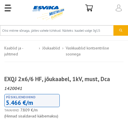
Kaablid ja -
Jõukaablid
Vaskkaablid kontsentrilise
juhtmed
soonega
EXQJ 2x6/6 HF, jõukaabel, 1kV, must, Dca
1420041
PÜSIKLIENDIHIND
5.466 €/m
7.809 €/m
TAVAHIND
(Hinnad sisaldavad käibemaksu)