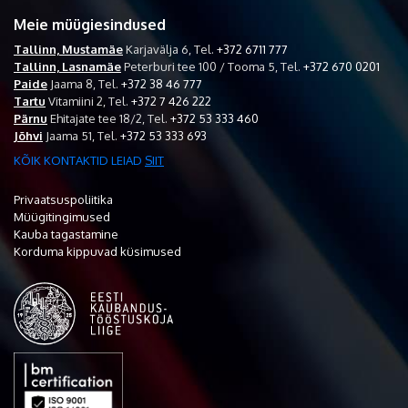
Meie müügiesindused
Tallinn, Mustamäe
Karjavälja 6,
Tel.
+372 6711 777
Tallinn, Lasnamäe
Peterburi tee 100 / Tooma 5,
Tel.
+372 670 0201
Paide
Jaama 8,
Tel.
+372 38 46 777
Tartu
Vitamiini 2,
Tel.
+372 7 426 222
Pärnu
Ehitajate tee 18/2,
Tel.
+372 53 333 460
Jõhvi
Jaama 51,
Tel.
+372 53 333 693
KÕIK KONTAKTID LEIAD
SIIT
Privaatsuspoliitika
Müügitingimused
Kauba tagastamine
Korduma kippuvad küsimused