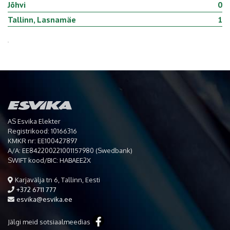
Jõhvi
0
Tallinn, Lasnamäe
1
AS Esvika Elekter
Registrikood: 10166316
KMKR nr: EE100427897
A/A: EE842200221001157980 (Swedbank)
SWIFT kood/BIC: HABAEE2X
Karjavälja tn 6, Tallinn, Eesti
+372 6711 777
esvika@esvika.ee
Jälgi meid sotsiaalmeedias