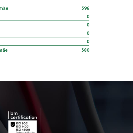
amäe
596
0
0
0
0
amäe
380