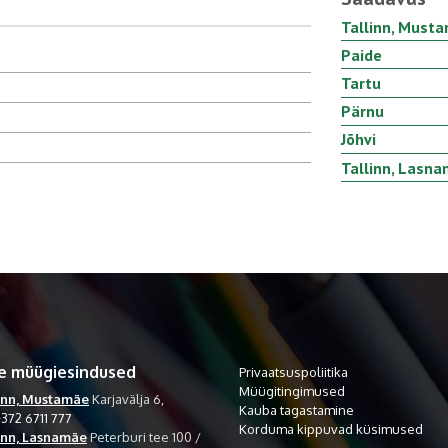
Tallinn, Must
Paide
Tartu
Pärnu
Jõhvi
Tallinn, Lasn
e müügiesindused
Privaatsuspoliitika
Müügitingimused
inn, Mustamäe
Karjavälja 6,
Kauba tagastamine
372 6711 777
Korduma kippuvad küsimused
inn, Lasnamäe
Peterburi tee 100 /