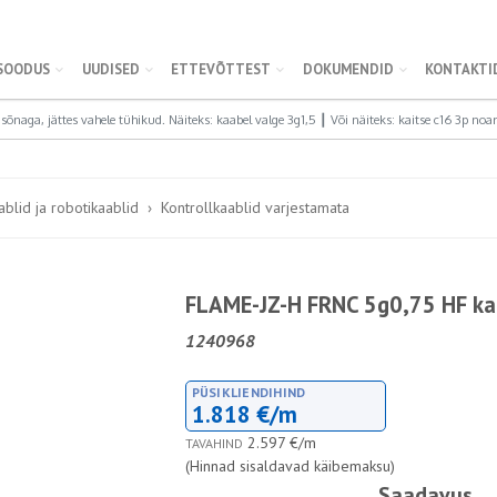
SOODUS
UUDISED
ETTEVÕTTEST
DOKUMENDID
KONTAKTI
ablid ja robotikaablid
Kontrollkaablid varjestamata
FLAME-JZ-H FRNC 5g0,75 HF kaa
1240968
PÜSIKLIENDIHIND
1.818 €/m
2.597 €/m
TAVAHIND
(Hinnad sisaldavad käibemaksu)
Saadavus