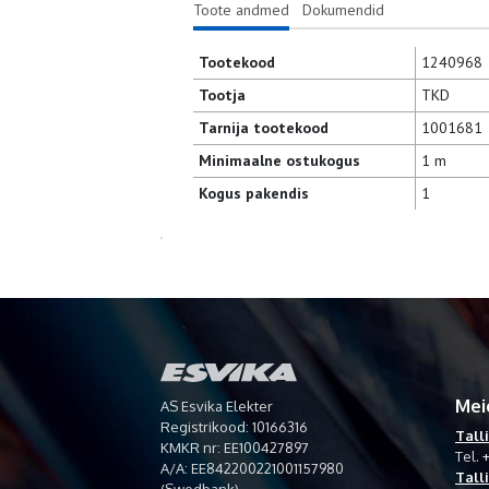
Toote andmed
Dokumendid
Tootekood
1240968
Tootja
TKD
Tarnija tootekood
1001681
Minimaalne ostukogus
1 m
Kogus pakendis
1
Mei
AS Esvika Elekter
Registrikood: 10166316
Tall
KMKR nr: EE100427897
Tel.
+
A/A: EE842200221001157980
Tall