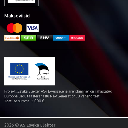
Makseviisid
Projekt „Esvika Elekter AS-i E-veoselehe arendamine“ on rahastatud
Euroopa Liidu taasterahastu NextGenerationEU vahenditest.
Toetuse summa 15 000 €.
2026 ©
AS Esvika Elekter