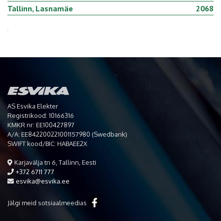
Tallinn, Lasnamäe
2068
AS Esvika Elekter
Registrikood: 10166316
KMKR nr: EE100427897
A/A: EE842200221001157980 (Swedbank)
SWIFT kood/BIC: HABAEE2X
Karjavälja tn 6, Tallinn, Eesti
+372 6711 777
esvika@esvika.ee
Jälgi meid sotsiaalmeedias