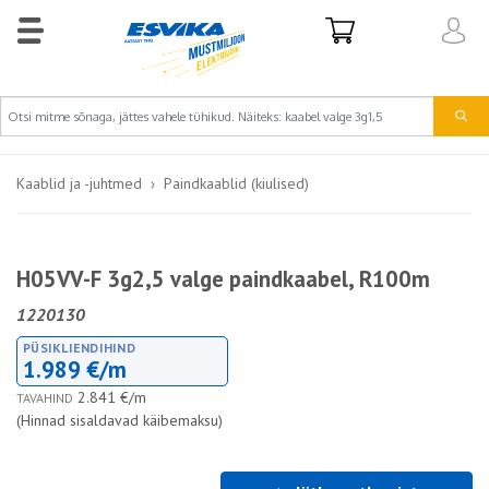
Kaablid ja -juhtmed
Paindkaablid (kiulised)
H05VV-F 3g2,5 valge paindkaabel, R100m
1220130
PÜSIKLIENDIHIND
1.989 €/m
2.841 €/m
TAVAHIND
(Hinnad sisaldavad käibemaksu)