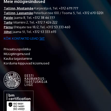
Meie müügiesindused
Tallinn, Mustamäe
Karjavälja 6,
Tel.
+372 6711 777
Tallinn, Lasnamäe
Peterburi tee 100 / Tooma 5,
Tel.
+372 670 0201
Paide
Jaama 8,
Tel.
+372 38 46 777
Tartu
Vitamiini 2,
Tel.
+372 7 426 222
Pärnu
Ehitajate tee 18/2,
Tel.
+372 53 333 460
Jõhvi
Jaama 51,
Tel.
+372 53 333 693
KÕIK KONTAKTID LEIAD
SIIT
Privaatsuspoliitika
Müügitingimused
Kauba tagastamine
Korduma kippuvad küsimused