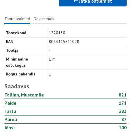
Jätka ostlemist
Toote andmed
Dokumendid
Tootekood
1220130
EAN
8033315711028
Tootja
-
Minimaalne
1 m
ostukogus
Kogus pakendis
1
Saadavus
Tallinn, Mustamäe
821
Paide
171
Tartu
383
Pärnu
87
Jõhvi
100