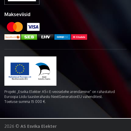
Makseviisid
Projekt „Esvika Elekter AS-i E-veoselehe arendamine“ on rahastatud
Euroopa Liidu taasterahastu NextGenerationEU vahenditest.
Toetuse summa 15 000 €.
2026 ©
AS Esvika Elekter