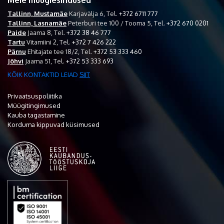
Meie müügiesindused
Tallinn, Mustamäe
Karjavälja 6,
Tel.
+372 6711 777
Tallinn, Lasnamäe
Peterburi tee 100 / Tooma 5,
Tel.
+372 670 0201
Paide
Jaama 8,
Tel.
+372 38 46 777
Tartu
Vitamiini 2,
Tel.
+372 7 426 222
Pärnu
Ehitajate tee 18/2,
Tel.
+372 53 333 460
Jõhvi
Jaama 51,
Tel.
+372 53 333 693
KÕIK KONTAKTID LEIAD
SIIT
Privaatsuspoliitika
Müügitingimused
Kauba tagastamine
Korduma kippuvad küsimused