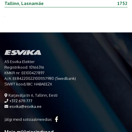
Tallinn, Lasnamäe
1752
AS Esvika Elekter
Registrikood: 10166316
KMKR nr: EE100427897
A/A: EE842200221001157980 (Swedbank)
SWIFT kood/BIC: HABAEE2X
Karjavälja tn 6, Tallinn, Eesti
+372 6711 777
esvika@esvika.ee
Jälgi meid sotsiaalmeedias