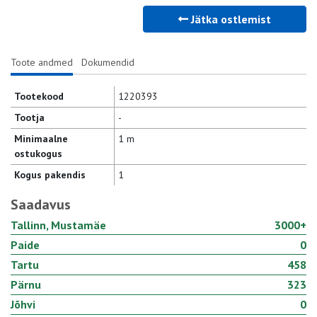
Jätka ostlemist
Toote andmed
Dokumendid
Tootekood
1220393
Tootja
-
Minimaalne
1 m
ostukogus
Kogus pakendis
1
Saadavus
Tallinn, Mustamäe
3000+
Paide
0
Tartu
458
Pärnu
323
Jõhvi
0