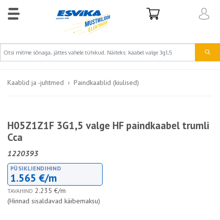
Kaablid ja -juhtmed
Paindkaablid (kiulised)
H05Z1Z1F 3G1,5 valge HF paindkaabel trumli
Cca
1220393
PÜSIKLIENDIHIND
1.565 €/m
2.235 €/m
TAVAHIND
(Hinnad sisaldavad käibemaksu)