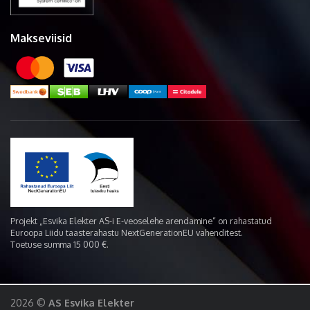
Makseviisid
Projekt „Esvika Elekter AS-i E-veoselehe arendamine“ on rahastatud
Euroopa Liidu taasterahastu NextGenerationEU vahenditest.
Toetuse summa 15 000 €.
2026 ©
AS Esvika Elekter