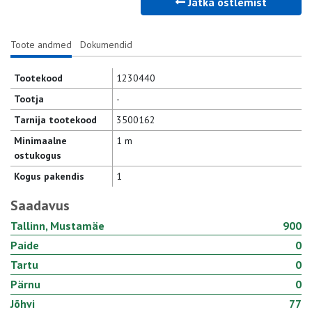
Jätka ostlemist
Toote andmed
Dokumendid
Tootekood
1230440
Tootja
-
Tarnija tootekood
3500162
Minimaalne
1 m
ostukogus
Kogus pakendis
1
Saadavus
Tallinn, Mustamäe
900
Paide
0
Tartu
0
Pärnu
0
Jõhvi
77