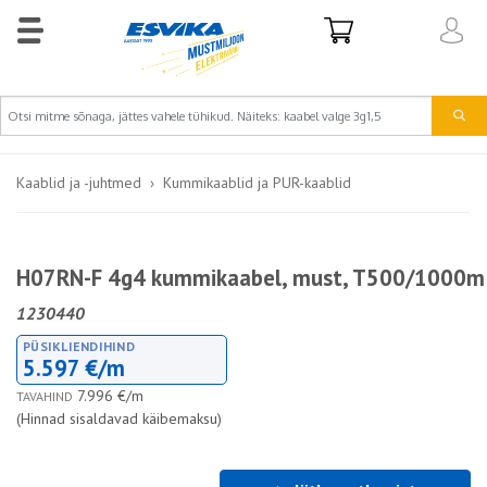
Kaablid ja -juhtmed
Kummikaablid ja PUR-kaablid
H07RN-F 4g4 kummikaabel, must, T500/1000m
1230440
PÜSIKLIENDIHIND
5.597 €/m
7.996 €/m
TAVAHIND
(Hinnad sisaldavad käibemaksu)