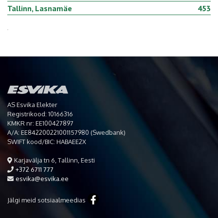
Tallinn, Lasnamäe
453
AS Esvika Elekter
Registrikood: 10166316
KMKR nr: EE100427897
A/A: EE842200221001157980 (Swedbank)
SWIFT kood/BIC: HABAEE2X
Karjavälja tn 6, Tallinn, Eesti
+372 6711 777
esvika@esvika.ee
Jälgi meid sotsiaalmeedias