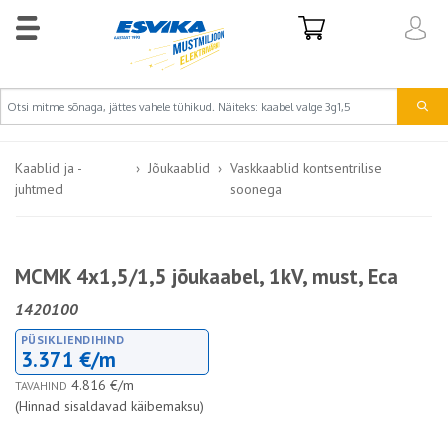
Kaablid ja -
Jõukaablid
Vaskkaablid kontsentrilise
juhtmed
soonega
MCMK 4x1,5/1,5 jõukaabel, 1kV, must, Eca
1420100
PÜSIKLIENDIHIND
3.371 €/m
4.816 €/m
TAVAHIND
(Hinnad sisaldavad käibemaksu)