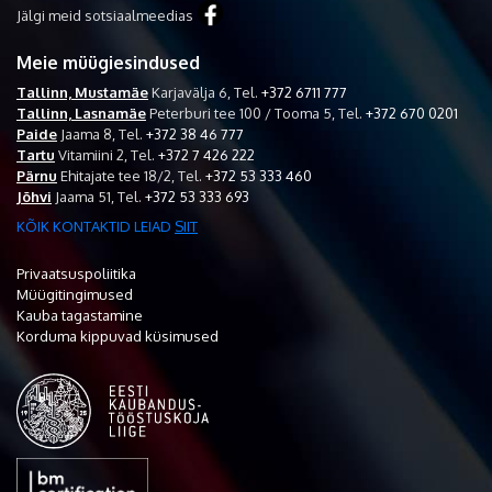
Jälgi meid sotsiaalmeedias
Meie müügiesindused
Tallinn, Mustamäe
Karjavälja 6,
Tel.
+372 6711 777
Tallinn, Lasnamäe
Peterburi tee 100 / Tooma 5,
Tel.
+372 670 0201
Paide
Jaama 8,
Tel.
+372 38 46 777
Tartu
Vitamiini 2,
Tel.
+372 7 426 222
Pärnu
Ehitajate tee 18/2,
Tel.
+372 53 333 460
Jõhvi
Jaama 51,
Tel.
+372 53 333 693
KÕIK KONTAKTID LEIAD
SIIT
Privaatsuspoliitika
Müügitingimused
Kauba tagastamine
Korduma kippuvad küsimused