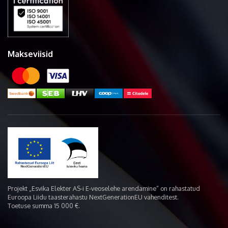
Makseviisid
Projekt „Esvika Elekter AS-i E-veoselehe arendamine“ on rahastatud
Euroopa Liidu taasterahastu NextGenerationEU vahenditest.
Toetuse summa 15 000 €.