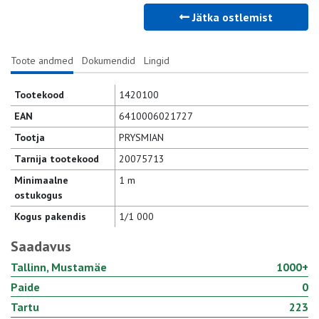
Jätka ostlemist
Toote andmed
Dokumendid
Lingid
Tootekood
1420100
EAN
6410006021727
Tootja
PRYSMIAN
Tarnija tootekood
20075713
Minimaalne
1 m
ostukogus
Kogus pakendis
1/1 000
Saadavus
Tallinn, Mustamäe
1000+
Paide
0
Tartu
223