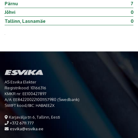
Pärnu
7
Jõhvi
0
Tallinn, Lasnamäe
0
AS Esvika Elekter
Registrikood: 10166316
KMKR nr: EE100427897
A/A: EE842200221001157980 (Swedbank)
SWIFT kood/BIC: HABAEE2X
Karjavälja tn 6, Tallinn, Eesti
+372 6711 777
esvika@esvika.ee