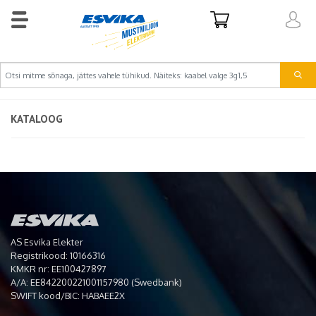
KATALOOG
AS Esvika Elekter
Registrikood: 10166316
KMKR nr: EE100427897
A/A: EE842200221001157980 (Swedbank)
SWIFT kood/BIC: HABAEE2X