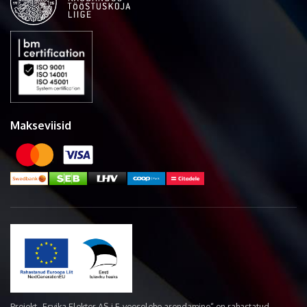
Makseviisid
Projekt „Esvika Elekter AS-i E-veoselehe arendamine“ on rahastatud