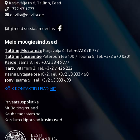
Karjavälja tn 6, Tallinn, Eesti
+372 6711 777
esvika@esvika.ee
Jälgi meid sotsiaalmeedias
Meie müügiesindused
Tallinn, Mustamäe
Karjavälja 6,
Tel.
+372 6711 777
Tallinn, Lasnamäe
Peterburi tee 100 / Tooma 5,
Tel.
+372 670 0201
Paide
Jaama 8,
Tel.
+372 38 46 777
Tartu
Vitamiini 2,
Tel.
+372 7 426 222
Pärnu
Ehitajate tee 18/2,
Tel.
+372 53 333 460
Jõhvi
Jaama 51,
Tel.
+372 53 333 693
KÕIK KONTAKTID LEIAD
SIIT
Privaatsuspoliitika
Müügitingimused
Kauba tagastamine
Korduma kippuvad küsimused