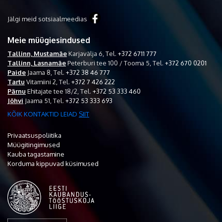
Jälgi meid sotsiaalmeedias
Meie müügiesindused
Tallinn, Mustamäe
Karjavälja 6,
Tel.
+372 6711 777
Tallinn, Lasnamäe
Peterburi tee 100 / Tooma 5,
Tel.
+372 670 0201
Paide
Jaama 8,
Tel.
+372 38 46 777
Tartu
Vitamiini 2,
Tel.
+372 7 426 222
Pärnu
Ehitajate tee 18/2,
Tel.
+372 53 333 460
Jõhvi
Jaama 51,
Tel.
+372 53 333 693
KÕIK KONTAKTID LEIAD
SIIT
Privaatsuspoliitika
Müügitingimused
Kauba tagastamine
Korduma kippuvad küsimused