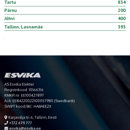
Tartu
834
Pärnu
200
Jõhvi
400
Tallinn, Lasnamäe
393
AS Esvika Elekter
Registrikood: 10166316
KMKR nr: EE100427897
A/A: EE842200221001157980 (Swedbank)
SWIFT kood/BIC: HABAEE2X
Karjavälja tn 6, Tallinn, Eesti
+372 6711 777
esvika@esvika.ee