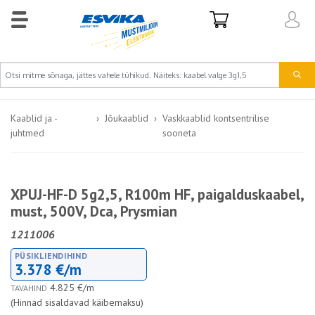
Kaablid ja -
Jõukaablid
Vaskkaablid kontsentrilise
juhtmed
sooneta
XPUJ-HF-D 5g2,5, R100m HF, paigalduskaabel,
must, 500V, Dca, Prysmian
1211006
PÜSIKLIENDIHIND
3.378 €/m
4.825 €/m
TAVAHIND
(Hinnad sisaldavad käibemaksu)