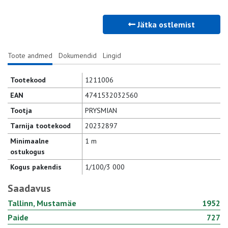
Jätka ostlemist
Toote andmed
Dokumendid
Lingid
Tootekood
1211006
EAN
4741532032560
Tootja
PRYSMIAN
Tarnija tootekood
20232897
Minimaalne
1 m
ostukogus
Kogus pakendis
1/100/3 000
Saadavus
Tallinn, Mustamäe
1952
Paide
727