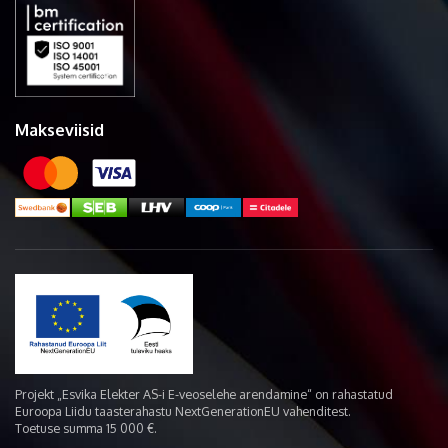
Makseviisid
Projekt „Esvika Elekter AS-i E-veoselehe arendamine“ on rahastatud
Euroopa Liidu taasterahastu NextGenerationEU vahenditest.
Toetuse summa 15 000 €.