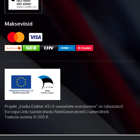
Makseviisid
Projekt „Esvika Elekter AS-i E-veoselehe arendamine“ on rahastatud
Euroopa Liidu taasterahastu NextGenerationEU vahenditest.
Toetuse summa 15 000 €.