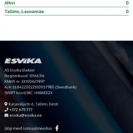
Jõhvi
0
Tallinn, Lasnamäe
0
AS Esvika Elekter
Registrikood: 10166316
KMKR nr: EE100427897
A/A: EE842200221001157980 (Swedbank)
SWIFT kood/BIC: HABAEE2X
Karjavälja tn 6, Tallinn, Eesti
+372 6711 777
esvika@esvika.ee
Jälgi meid sotsiaalmeedias