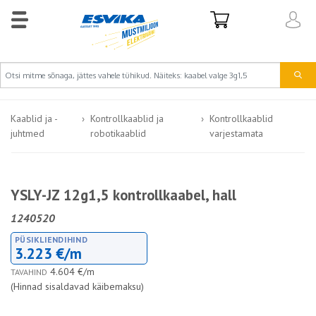
Kaablid ja -
Kontrollkaablid ja
Kontrollkaablid
juhtmed
robotikaablid
varjestamata
YSLY-JZ 12g1,5 kontrollkaabel, hall
1240520
PÜSIKLIENDIHIND
3.223 €/m
4.604 €/m
TAVAHIND
(Hinnad sisaldavad käibemaksu)