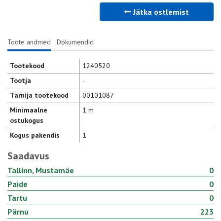
Jätka ostlemist
Toote andmed
Dokumendid
Tootekood
1240520
Tootja
-
Tarnija tootekood
00101087
Minimaalne
1 m
ostukogus
Kogus pakendis
1
Saadavus
Tallinn, Mustamäe
0
Paide
0
Tartu
0
Pärnu
223