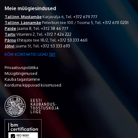
Meie müügiesindused
Tallinn, Mustamäe
Karjavälja 6,
Tel.
+372 6711 777
Tallinn, Lasnamäe
Peterburi tee 100 / Tooma 5,
Tel.
+372 670 0201
Paide
Jaama 8,
Tel.
+372 38 46 777
Tartu
Vitamiini 2,
Tel.
+372 7 426 222
Pärnu
Ehitajate tee 18/2,
Tel.
+372 53 333 460
Jõhvi
Jaama 51,
Tel.
+372 53 333 693
KÕIK KONTAKTID LEIAD
SIIT
Privaatsuspoliitika
Müügitingimused
Kauba tagastamine
Korduma kippuvad küsimused