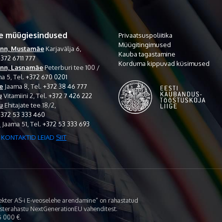
e müügiesindused
Privaatsuspoliitika
Müügitingimused
inn, Mustamäe
Karjavälja 6,
Kauba tagastamine
372 6711 777
Korduma kippuvad küsimused
inn, Lasnamäe
Peterburi tee 100 /
a 5,
Tel.
+372 670 0201
e
Jaama 8,
Tel.
+372 38 46 777
u
Vitamiini 2,
Tel.
+372 7 426 222
u
Ehitajate tee 18/2,
+372 53 333 460
i
Jaama 51,
Tel.
+372 53 333 693
 KONTAKTID LEIAD
SIIT
lekter AS-i E-veoselehe arendamine“ on rahastatud
asterahastu NextGenerationEU vahenditest.
 000 €.