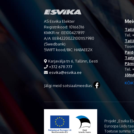
Mei
AS Esvika Elekter
Registrikood: 10166316
Tall
KMKR nr: EE100427897
Tel.
+
A/A: EE842200221001157980
Tall
(Swedbank)
Toom
SWIFT kood/BIC: HABAEE2X
Paid
Tart
Karjavälja tn 6, Tallinn, Eesti
Pärn
+372 6711 777
Tel.
esvika@esvika.ee
Jõhv
KÕIK
Jälgi meid sotsiaalmeedias
Projekt „Esvika E
Euroopa Liidu ta
Toetuse summa 15