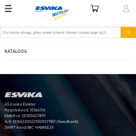
KATALOOG
AS Esvika Elekter
Registrikood: 10166316
KMKR nr: EE100427897
A/A: EE842200221001157980 (Swedbank)
SWIFT kood/BIC: HABAEE2X