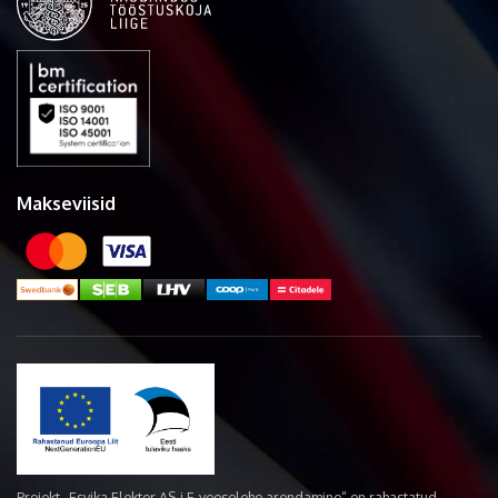
Makseviisid
Projekt „Esvika Elekter AS-i E-veoselehe arendamine“ on rahastatud