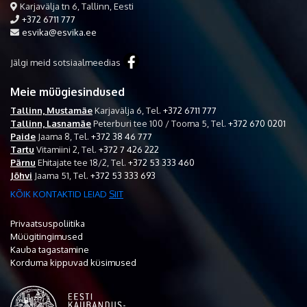
Karjavälja tn 6, Tallinn, Eesti
+372 6711 777
esvika@esvika.ee
Jälgi meid sotsiaalmeedias
Meie müügiesindused
Tallinn, Mustamäe
Karjavälja 6,
Tel.
+372 6711 777
Tallinn, Lasnamäe
Peterburi tee 100 / Tooma 5,
Tel.
+372 670 0201
Paide
Jaama 8,
Tel.
+372 38 46 777
Tartu
Vitamiini 2,
Tel.
+372 7 426 222
Pärnu
Ehitajate tee 18/2,
Tel.
+372 53 333 460
Jõhvi
Jaama 51,
Tel.
+372 53 333 693
KÕIK KONTAKTID LEIAD
SIIT
Privaatsuspoliitika
Müügitingimused
Kauba tagastamine
Korduma kippuvad küsimused