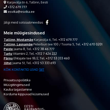
Karjavälja tn 6, Tallinn, Eesti
+372 6711 777
esvika@esvika.ee
Jälgi meid sotsiaalmeedias
Meie müügiesindused
Tallinn, Mustamäe
Karjavälja 6,
Tel.
+372 6711 777
Tallinn, Lasnamäe
Peterburi tee 100 / Tooma 5,
Tel.
+372 670 0201
Paide
Jaama 8,
Tel.
+372 38 46 777
Tartu
Vitamiini 2,
Tel.
+372 7 426 222
Pärnu
Ehitajate tee 18/2,
Tel.
+372 53 333 460
Jõhvi
Jaama 51,
Tel.
+372 53 333 693
KÕIK KONTAKTID LEIAD
SIIT
Privaatsuspoliitika
Müügitingimused
Kauba tagastamine
Korduma kippuvad küsimused