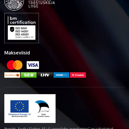
Makseviisid
Projekt „Esvika Elekter AS-i E-veoselehe arendamine“ on rahastatud