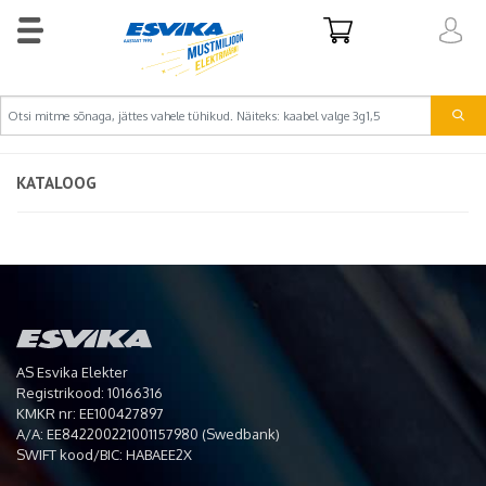
KATALOOG
AS Esvika Elekter
Registrikood: 10166316
KMKR nr: EE100427897
A/A: EE842200221001157980 (Swedbank)
SWIFT kood/BIC: HABAEE2X