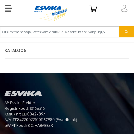
KATALOOG
AS Esvika Elekter
Registrikood: 10166316
KMKR nr: EE100427897
A/A: EE842200221001157980 (Swedbank)
SWIFT kood/BIC: HABAEE2X