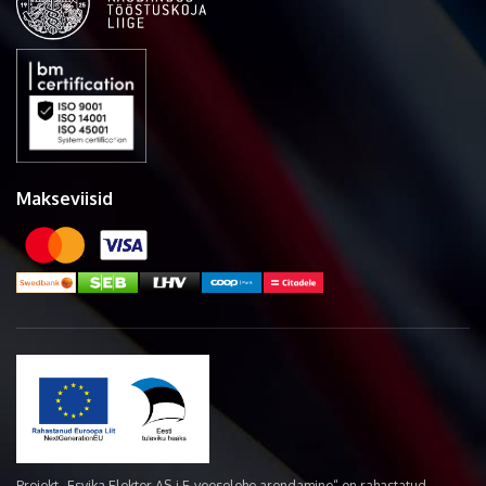
Makseviisid
Projekt „Esvika Elekter AS-i E-veoselehe arendamine“ on rahastatud