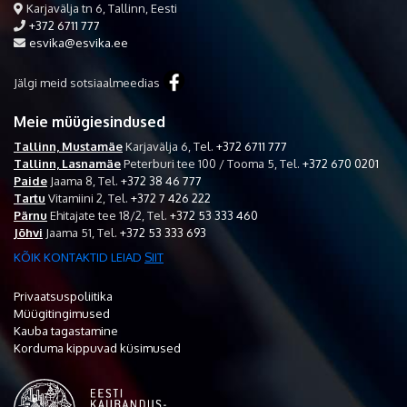
Karjavälja tn 6, Tallinn, Eesti
+372 6711 777
esvika@esvika.ee
Jälgi meid sotsiaalmeedias
Meie müügiesindused
Tallinn, Mustamäe
Karjavälja 6,
Tel.
+372 6711 777
Tallinn, Lasnamäe
Peterburi tee 100 / Tooma 5,
Tel.
+372 670 0201
Paide
Jaama 8,
Tel.
+372 38 46 777
Tartu
Vitamiini 2,
Tel.
+372 7 426 222
Pärnu
Ehitajate tee 18/2,
Tel.
+372 53 333 460
Jõhvi
Jaama 51,
Tel.
+372 53 333 693
KÕIK KONTAKTID LEIAD
SIIT
Privaatsuspoliitika
Müügitingimused
Kauba tagastamine
Korduma kippuvad küsimused