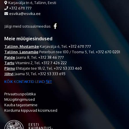
Karjavälja tn 6, Tallinn, Eesti
+372 6711 777
esvika@esvika.ee
Jälgi meid sotsiaalmeedias
Meie müügiesindused
Tallinn, Mustamäe
Karjavälja 6,
Tel.
+372 6711 777
Tallinn, Lasnamäe
Peterburi tee 100 / Tooma 5,
Tel.
+372 670 0201
Paide
Jaama 8,
Tel.
+372 38 46 777
Tartu
Vitamiini 2,
Tel.
+372 7 426 222
Pärnu
Ehitajate tee 18/2,
Tel.
+372 53 333 460
Jõhvi
Jaama 51,
Tel.
+372 53 333 693
KÕIK KONTAKTID LEIAD
SIIT
Privaatsuspoliitika
Müügitingimused
Kauba tagastamine
Korduma kippuvad küsimused