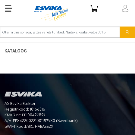
KATALOOG
AS Esvika Elekter
Registrikood: 10166316
KMKR nr: EE100427897
A/A: EE842200221001157980 (Swedbank)
SWIFT kood/BIC: HABAEE2X