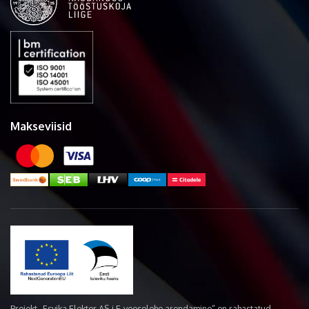
Makseviisid
Projekt „Esvika Elekter AS-i E-veoselehe arendamine“ on rahastatud