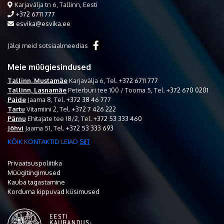
Karjavälja tn 6, Tallinn, Eesti
+372 6711 777
esvika@esvika.ee
Jälgi meid sotsiaalmeedias
Meie müügiesindused
Tallinn, Mustamäe
Karjavälja 6,
Tel.
+372 6711 777
Tallinn, Lasnamäe
Peterburi tee 100 / Tooma 5,
Tel.
+372 670 0201
Paide
Jaama 8,
Tel.
+372 38 46 777
Tartu
Vitamiini 2,
Tel.
+372 7 426 222
Pärnu
Ehitajate tee 18/2,
Tel.
+372 53 333 460
Jõhvi
Jaama 51,
Tel.
+372 53 333 693
KÕIK KONTAKTID LEIAD
SIIT
Privaatsuspoliitika
Müügitingimused
Kauba tagastamine
Korduma kippuvad küsimused