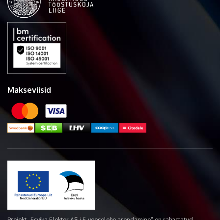
Makseviisid
Projekt „Esvika Elekter AS-i E-veoselehe arendamine“ on rahastatud