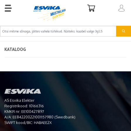
KATALOOG
AS Esvika Elekter
Registrikood: 10166316
KMKR nr: EE100427897
A/A: EE842200221001157980 (Swedbank)
SWIFT kood/BIC: HABAEE2X