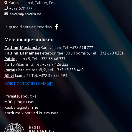
Karjavälja tn 6, Tallinn, Eesti
+372 6711 777
esvika@esvika.ee
Jälgi meid sotsiaalmeedias
Meie müügiesindused
Tallinn, Mustamäe
Karjavälja 6,
Tel.
+372 6711 777
Tallinn, Lasnamäe
Peterburi tee 100 / Tooma 5,
Tel.
+372 670 0201
Paide
Jaama 8,
Tel.
+372 38 46 777
Tartu
Vitamiini 2,
Tel.
+372 7 426 222
Pärnu
Ehitajate tee 18/2,
Tel.
+372 53 333 460
Jõhvi
Jaama 51,
Tel.
+372 53 333 693
KÕIK KONTAKTID LEIAD
SIIT
Privaatsuspoliitika
Müügitingimused
Kauba tagastamine
Korduma kippuvad küsimused