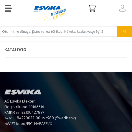
KATALOOG
AS Esvika Elekter
Registrikood: 10166316
KMKR nr: EE100427897
A/A: EE842200221001157980 (Swedbank)
SWIFT kood/BIC: HABAEE2X