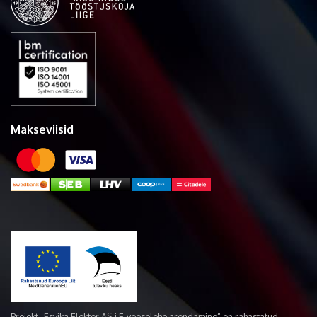
Makseviisid
Projekt „Esvika Elekter AS-i E-veoselehe arendamine“ on rahastatud