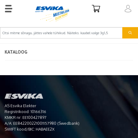
KATALOOG
AS Esvika Elekter
Registrikood: 10166316
KMKR nr: EE100427897
A/A: EE842200221001157980 (Swedbank)
SWIFT kood/BIC: HABAEE2X