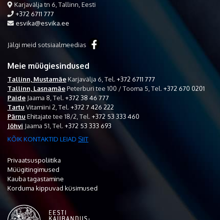
Karjavälja tn 6, Tallinn, Eesti
+372 6711 777
esvika@esvika.ee
Jälgi meid sotsiaalmeedias
Meie müügiesindused
Tallinn, Mustamäe
Karjavälja 6,
Tel.
+372 6711 777
Tallinn, Lasnamäe
Peterburi tee 100 / Tooma 5,
Tel.
+372 670 0201
Paide
Jaama 8,
Tel.
+372 38 46 777
Tartu
Vitamiini 2,
Tel.
+372 7 426 222
Pärnu
Ehitajate tee 18/2,
Tel.
+372 53 333 460
Jõhvi
Jaama 51,
Tel.
+372 53 333 693
KÕIK KONTAKTID LEIAD
SIIT
Privaatsuspoliitika
Müügitingimused
Kauba tagastamine
Korduma kippuvad küsimused