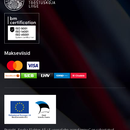
Makseviisid
Projekt „Esvika Elekter AS-i E-veoselehe arendamine“ on rahastatud