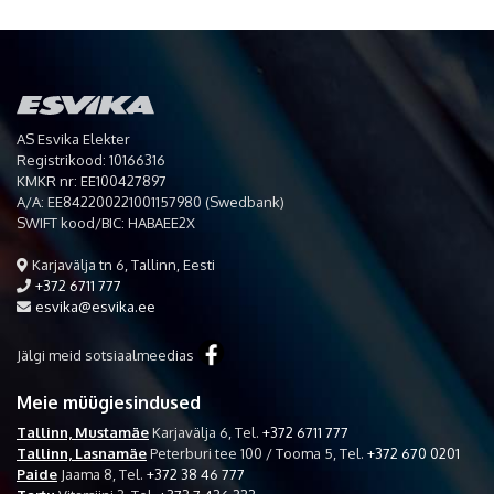
AS Esvika Elekter
Registrikood: 10166316
KMKR nr: EE100427897
A/A: EE842200221001157980 (Swedbank)
SWIFT kood/BIC: HABAEE2X
Karjavälja tn 6, Tallinn, Eesti
+372 6711 777
esvika@esvika.ee
Jälgi meid sotsiaalmeedias
Meie müügiesindused
Tallinn, Mustamäe
Karjavälja 6,
Tel.
+372 6711 777
Tallinn, Lasnamäe
Peterburi tee 100 / Tooma 5,
Tel.
+372 670 0201
Paide
Jaama 8,
Tel.
+372 38 46 777