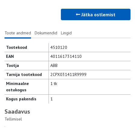
Jätka ostlemist
Toote andmed
Dokumendid
Lingid
Tootekood
4510120
EAN
4011617314110
Tootja
ABB
Tarnija tootekood
2CPX031411R9999
Minimaalne
1 tk
ostukogus
Kogus pakendis
1
Saadavus
Tellimisel