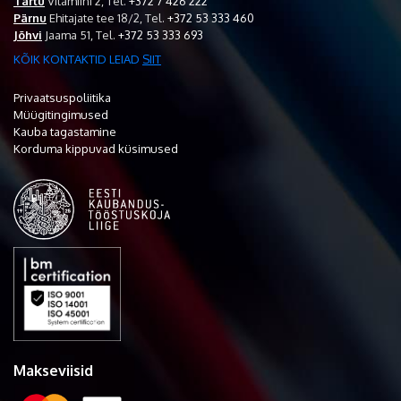
Tartu
Vitamiini 2,
Tel.
+372 7 426 222
Pärnu
Ehitajate tee 18/2,
Tel.
+372 53 333 460
Jõhvi
Jaama 51,
Tel.
+372 53 333 693
KÕIK KONTAKTID LEIAD
SIIT
Privaatsuspoliitika
Müügitingimused
Kauba tagastamine
Korduma kippuvad küsimused
Makseviisid