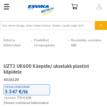
Kilbid ja
Plastkilbid,
Moodulkilp süvistatav,
kilbitarvikud
süvispaigaldus
ABB
UZT2 UK600 Käepide/ ukselukk plastist
kilpidele
4510120
PÜSIKLIENDIHIND
5.547 €/tk
7.924 €/tk
TAVAHIND
(Hinnad sisaldavad käibemaksu)