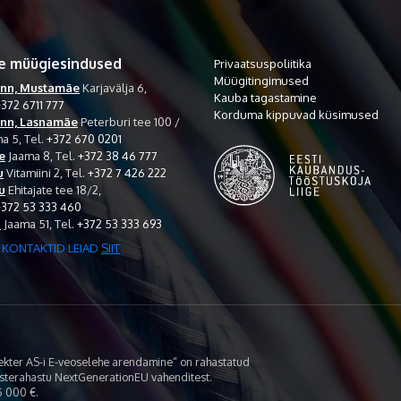
e müügiesindused
Privaatsuspoliitika
Müügitingimused
inn, Mustamäe
Karjavälja 6,
Kauba tagastamine
372 6711 777
Korduma kippuvad küsimused
inn, Lasnamäe
Peterburi tee 100 /
a 5,
Tel.
+372 670 0201
e
Jaama 8,
Tel.
+372 38 46 777
u
Vitamiini 2,
Tel.
+372 7 426 222
u
Ehitajate tee 18/2,
+372 53 333 460
i
Jaama 51,
Tel.
+372 53 333 693
 KONTAKTID LEIAD
SIIT
lekter AS-i E-veoselehe arendamine“ on rahastatud
asterahastu NextGenerationEU vahenditest.
 000 €.