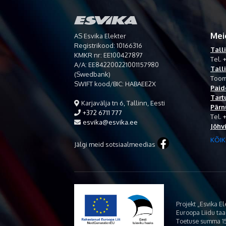
Mei
AS Esvika Elekter
Registrikood: 10166316
Tall
KMKR nr: EE100427897
Tel.
+
A/A: EE842200221001157980
Tall
(Swedbank)
Toom
SWIFT kood/BIC: HABAEE2X
Paid
Tart
Karjavälja tn 6, Tallinn, Eesti
Pärn
+372 6711 777
Tel.
esvika@esvika.ee
Jõhv
KÕIK
Jälgi meid sotsiaalmeedias
Projekt „Esvika E
Euroopa Liidu ta
Toetuse summa 15