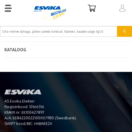
KATALOOG
AS Esvika Elekter
Registrikood: 10166316
KMKR nr: EE100427897
A/A: EE842200221001157980 (Swedbank)
SWIFT kood/BIC: HABAEE2X