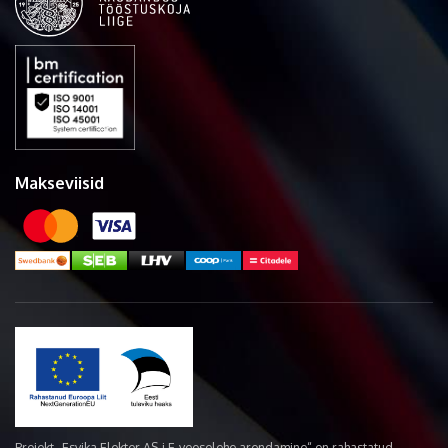
Makseviisid
Projekt „Esvika Elekter AS-i E-veoselehe arendamine“ on rahastatud