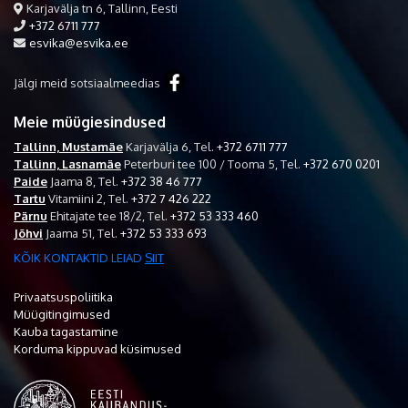
Karjavälja tn 6, Tallinn, Eesti
+372 6711 777
esvika@esvika.ee
Jälgi meid sotsiaalmeedias
Meie müügiesindused
Tallinn, Mustamäe
Karjavälja 6,
Tel.
+372 6711 777
Tallinn, Lasnamäe
Peterburi tee 100 / Tooma 5,
Tel.
+372 670 0201
Paide
Jaama 8,
Tel.
+372 38 46 777
Tartu
Vitamiini 2,
Tel.
+372 7 426 222
Pärnu
Ehitajate tee 18/2,
Tel.
+372 53 333 460
Jõhvi
Jaama 51,
Tel.
+372 53 333 693
KÕIK KONTAKTID LEIAD
SIIT
Privaatsuspoliitika
Müügitingimused
Kauba tagastamine
Korduma kippuvad küsimused