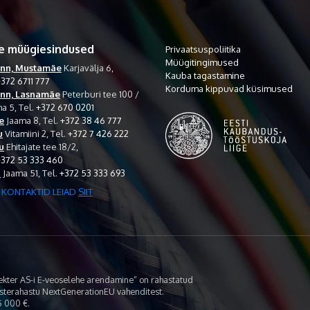
e müügiesindused
Privaatsuspoliitika
Müügitingimused
inn, Mustamäe
Karjavälja 6,
Kauba tagastamine
372 6711 777
Korduma kippuvad küsimused
inn, Lasnamäe
Peterburi tee 100 /
a 5,
Tel.
+372 670 0201
e
Jaama 8,
Tel.
+372 38 46 777
u
Vitamiini 2,
Tel.
+372 7 426 222
u
Ehitajate tee 18/2,
+372 53 333 460
i
Jaama 51,
Tel.
+372 53 333 693
 KONTAKTID LEIAD
SIIT
lekter AS-i E-veoselehe arendamine“ on rahastatud
asterahastu NextGenerationEU vahenditest.
 000 €.