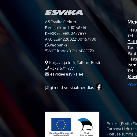
Mei
AS Esvika Elekter
Registrikood: 10166316
Tall
KMKR nr: EE100427897
Tel.
+
A/A: EE842200221001157980
Tall
(Swedbank)
Toom
SWIFT kood/BIC: HABAEE2X
Paid
Tart
Karjavälja tn 6, Tallinn, Eesti
Pärn
+372 6711 777
Tel.
esvika@esvika.ee
Jõhv
KÕIK
Jälgi meid sotsiaalmeedias
Projekt „Esvika E
Euroopa Liidu ta
Toetuse summa 15