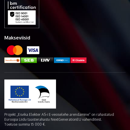
Makseviisid
Projekt „Esvika Elekter AS-i E-veoselehe arendamine“ on rahastatud
Euroopa Liidu taasterahastu NextGenerationEU vahenditest.
Toetuse summa 15 000 €.