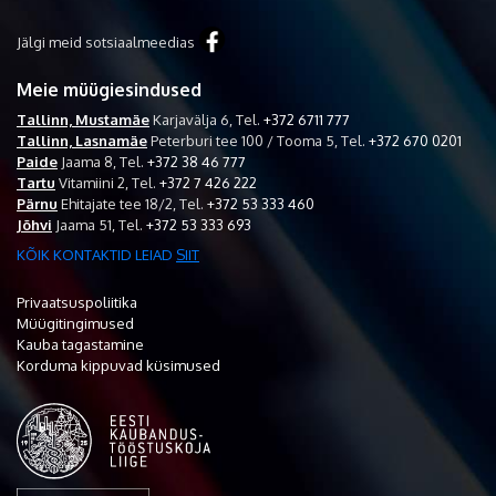
Jälgi meid sotsiaalmeedias
Meie müügiesindused
Tallinn, Mustamäe
Karjavälja 6,
Tel.
+372 6711 777
Tallinn, Lasnamäe
Peterburi tee 100 / Tooma 5,
Tel.
+372 670 0201
Paide
Jaama 8,
Tel.
+372 38 46 777
Tartu
Vitamiini 2,
Tel.
+372 7 426 222
Pärnu
Ehitajate tee 18/2,
Tel.
+372 53 333 460
Jõhvi
Jaama 51,
Tel.
+372 53 333 693
KÕIK KONTAKTID LEIAD
SIIT
Privaatsuspoliitika
Müügitingimused
Kauba tagastamine
Korduma kippuvad küsimused