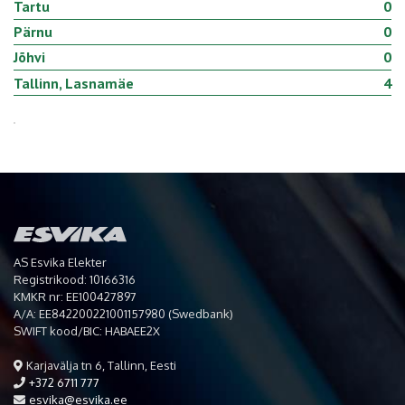
Tartu
0
Pärnu
0
Jõhvi
0
Tallinn, Lasnamäe
4
AS Esvika Elekter
Registrikood: 10166316
KMKR nr: EE100427897
A/A: EE842200221001157980 (Swedbank)
SWIFT kood/BIC: HABAEE2X
Karjavälja tn 6, Tallinn, Eesti
+372 6711 777
esvika@esvika.ee