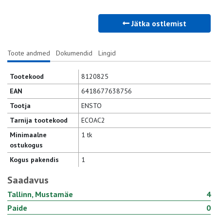
Jätka ostlemist
Toote andmed
Dokumendid
Lingid
Tootekood
8120825
EAN
6418677638756
Tootja
ENSTO
Tarnija tootekood
ECOAC2
Minimaalne
1 tk
ostukogus
Kogus pakendis
1
Saadavus
Tallinn, Mustamäe
4
Paide
0