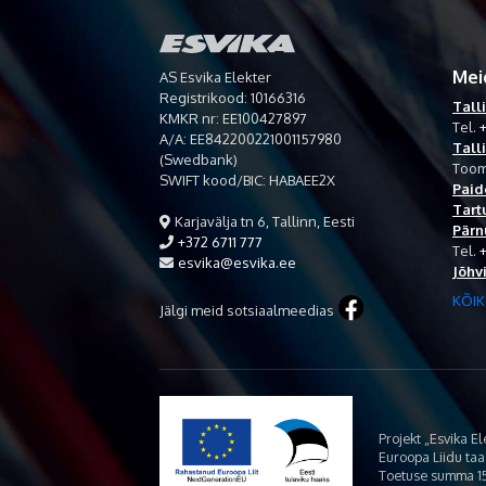
Mei
AS Esvika Elekter
Registrikood: 10166316
Tall
KMKR nr: EE100427897
Tel.
+
A/A: EE842200221001157980
Tall
(Swedbank)
Toom
SWIFT kood/BIC: HABAEE2X
Paid
Tart
Karjavälja tn 6, Tallinn, Eesti
Pärn
+372 6711 777
Tel.
esvika@esvika.ee
Jõhv
KÕIK
Jälgi meid sotsiaalmeedias
Projekt „Esvika E
Euroopa Liidu ta
Toetuse summa 15