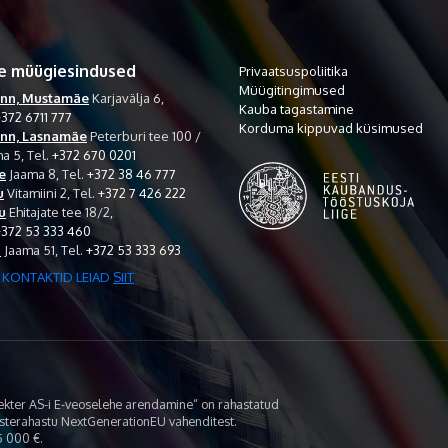
e müügiesindused
Privaatsuspoliitika
Müügitingimused
inn, Mustamäe
Karjavälja 6,
Kauba tagastamine
372 6711 777
Korduma kippuvad küsimused
inn, Lasnamäe
Peterburi tee 100 /
a 5,
Tel.
+372 670 0201
e
Jaama 8,
Tel.
+372 38 46 777
u
Vitamiini 2,
Tel.
+372 7 426 222
u
Ehitajate tee 18/2,
+372 53 333 460
i
Jaama 51,
Tel.
+372 53 333 693
 KONTAKTID LEIAD
SIIT
lekter AS-i E-veoselehe arendamine“ on rahastatud
asterahastu NextGenerationEU vahenditest.
 000 €.