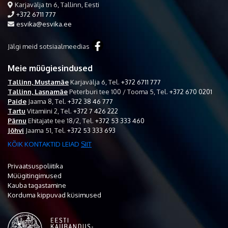
Karjavälja tn 6, Tallinn, Eesti
+372 6711 777
esvika@esvika.ee
Jälgi meid sotsiaalmeedias
Meie müügiesindused
Tallinn, Mustamäe
Karjavälja 6,
Tel.
+372 6711 777
Tallinn, Lasnamäe
Peterburi tee 100 / Tooma 5,
Tel.
+372 670 0201
Paide
Jaama 8,
Tel.
+372 38 46 777
Tartu
Vitamiini 2,
Tel.
+372 7 426 222
Pärnu
Ehitajate tee 18/2,
Tel.
+372 53 333 460
Jõhvi
Jaama 51,
Tel.
+372 53 333 693
KÕIK KONTAKTID LEIAD
SIIT
Privaatsuspoliitika
Müügitingimused
Kauba tagastamine
Korduma kippuvad küsimused