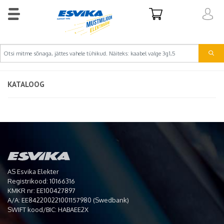
KATALOOG
AS Esvika Elekter
Registrikood: 10166316
KMKR nr: EE100427897
A/A: EE842200221001157980 (Swedbank)
SWIFT kood/BIC: HABAEE2X