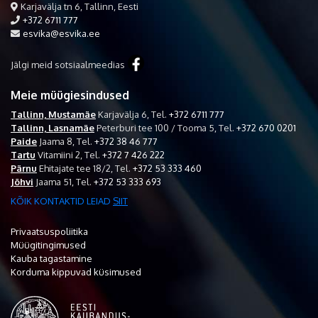
Karjavälja tn 6, Tallinn, Eesti
+372 6711 777
esvika@esvika.ee
Jälgi meid sotsiaalmeedias
Meie müügiesindused
Tallinn, Mustamäe
Karjavälja 6,
Tel.
+372 6711 777
Tallinn, Lasnamäe
Peterburi tee 100 / Tooma 5,
Tel.
+372 670 0201
Paide
Jaama 8,
Tel.
+372 38 46 777
Tartu
Vitamiini 2,
Tel.
+372 7 426 222
Pärnu
Ehitajate tee 18/2,
Tel.
+372 53 333 460
Jõhvi
Jaama 51,
Tel.
+372 53 333 693
KÕIK KONTAKTID LEIAD
SIIT
Privaatsuspoliitika
Müügitingimused
Kauba tagastamine
Korduma kippuvad küsimused