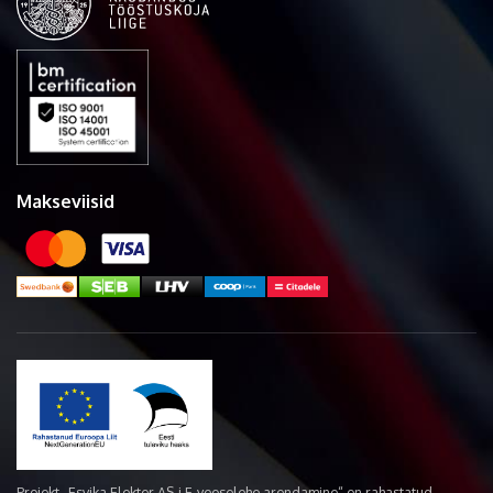
Makseviisid
Projekt „Esvika Elekter AS-i E-veoselehe arendamine“ on rahastatud