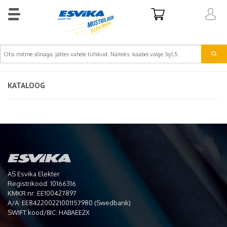
KATALOOG
AS Esvika Elekter
Registrikood: 10166316
KMKR nr: EE100427897
A/A: EE842200221001157980 (Swedbank)
SWIFT kood/BIC: HABAEE2X