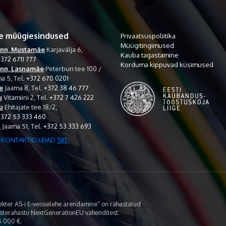
e müügiesindused
Privaatsuspoliitika
Müügitingimused
inn, Mustamäe
Karjavälja 6,
Kauba tagastamine
372 6711 777
Korduma kippuvad küsimused
inn, Lasnamäe
Peterburi tee 100 /
a 5,
Tel.
+372 670 0201
e
Jaama 8,
Tel.
+372 38 46 777
u
Vitamiini 2,
Tel.
+372 7 426 222
u
Ehitajate tee 18/2,
+372 53 333 460
i
Jaama 51,
Tel.
+372 53 333 693
 KONTAKTID LEIAD
SIIT
lekter AS-i E-veoselehe arendamine“ on rahastatud
asterahastu NextGenerationEU vahenditest.
 000 €.