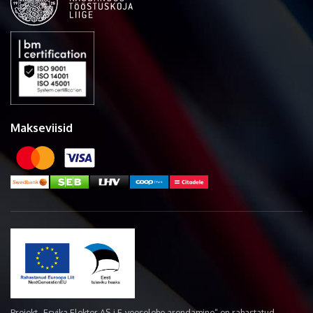
Makseviisid
Projekt „Esvika Elekter AS-i E-veoselehe arendamine“ on rahastatud