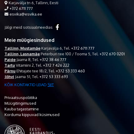
Karjavälja tn 6, Tallinn, Eesti
+372 6711 777
esvika@esvika.ee
Jälgi meid sotsiaalmeedias
Meie müügiesindused
Tallinn, Mustamäe
Karjavälja 6,
Tel.
+372 6711 777
Tallinn, Lasnamäe
Peterburi tee 100 / Tooma 5,
Tel.
+372 670 0201
Paide
Jaama 8,
Tel.
+372 38 46 777
Tartu
Vitamiini 2,
Tel.
+372 7 426 222
Pärnu
Ehitajate tee 18/2,
Tel.
+372 53 333 460
Jõhvi
Jaama 51,
Tel.
+372 53 333 693
KÕIK KONTAKTID LEIAD
SIIT
Privaatsuspoliitika
Müügitingimused
Kauba tagastamine
Korduma kippuvad küsimused