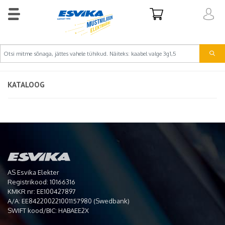
KATALOOG
AS Esvika Elekter
Registrikood: 10166316
KMKR nr: EE100427897
A/A: EE842200221001157980 (Swedbank)
SWIFT kood/BIC: HABAEE2X