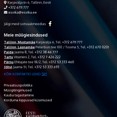
Karjavälja tn 6, Tallinn, Eesti
+372 6711 777
esvika@esvika.ee
Jälgi meid sotsiaalmeedias
Meie müügiesindused
Tallinn, Mustamäe
Karjavälja 6,
Tel.
+372 6711 777
Tallinn, Lasnamäe
Peterburi tee 100 / Tooma 5,
Tel.
+372 670 0201
Paide
Jaama 8,
Tel.
+372 38 46 777
Tartu
Vitamiini 2,
Tel.
+372 7 426 222
Pärnu
Ehitajate tee 18/2,
Tel.
+372 53 333 460
Jõhvi
Jaama 51,
Tel.
+372 53 333 693
KÕIK KONTAKTID LEIAD
SIIT
Privaatsuspoliitika
Müügitingimused
Kauba tagastamine
Korduma kippuvad küsimused