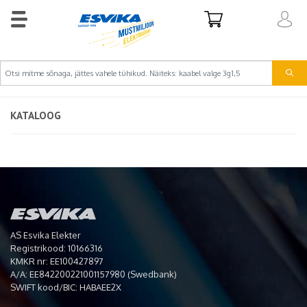
KATALOOG
AS Esvika Elekter
Registrikood: 10166316
KMKR nr: EE100427897
A/A: EE842200221001157980 (Swedbank)
SWIFT kood/BIC: HABAEE2X