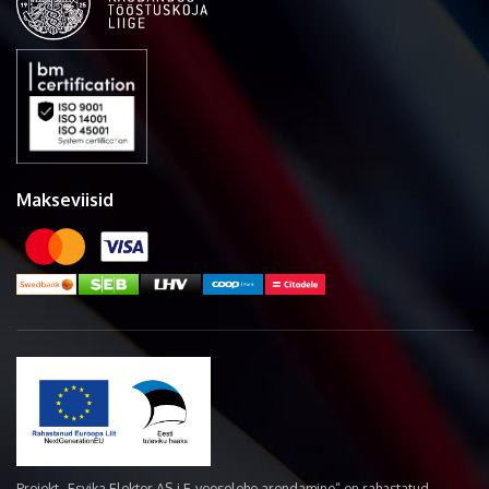
Makseviisid
Projekt „Esvika Elekter AS-i E-veoselehe arendamine“ on rahastatud