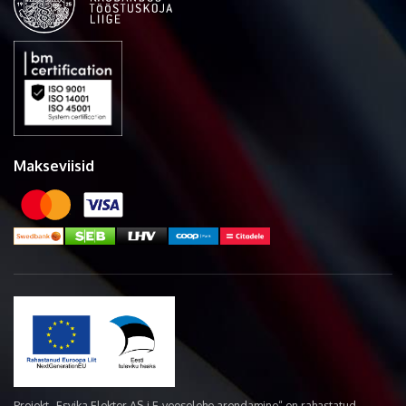
Makseviisid
Projekt „Esvika Elekter AS-i E-veoselehe arendamine“ on rahastatud