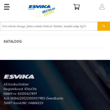
KATALOOG
AS Esvika Elekter
Registrikood: 10166316
KMKR nr: EE100427897
A/A: EE842200221001157980 (Swedbank)
SWIFT kood/BIC: HABAEE2X