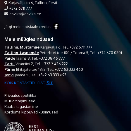
Karjavälja tn 6, Tallinn, Eesti
+372 6711 777
esvika@esvika.ee
Jälgi meid sotsiaalmeedias
Meie müügiesindused
Tallinn, Mustamäe
Karjavälja 6,
Tel.
+372 6711 777
Tallinn, Lasnamäe
Peterburi tee 100 / Tooma 5,
Tel.
+372 670 0201
Paide
Jaama 8,
Tel.
+372 38 46 777
Tartu
Vitamiini 2,
Tel.
+372 7 426 222
Pärnu
Ehitajate tee 18/2,
Tel.
+372 53 333 460
Jõhvi
Jaama 51,
Tel.
+372 53 333 693
KÕIK KONTAKTID LEIAD
SIIT
Privaatsuspoliitika
Müügitingimused
Kauba tagastamine
Korduma kippuvad küsimused