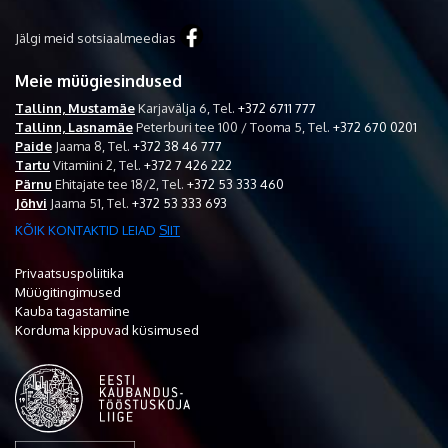
Jälgi meid sotsiaalmeedias
Meie müügiesindused
Tallinn, Mustamäe
Karjavälja 6,
Tel.
+372 6711 777
Tallinn, Lasnamäe
Peterburi tee 100 / Tooma 5,
Tel.
+372 670 0201
Paide
Jaama 8,
Tel.
+372 38 46 777
Tartu
Vitamiini 2,
Tel.
+372 7 426 222
Pärnu
Ehitajate tee 18/2,
Tel.
+372 53 333 460
Jõhvi
Jaama 51,
Tel.
+372 53 333 693
KÕIK KONTAKTID LEIAD
SIIT
Privaatsuspoliitika
Müügitingimused
Kauba tagastamine
Korduma kippuvad küsimused