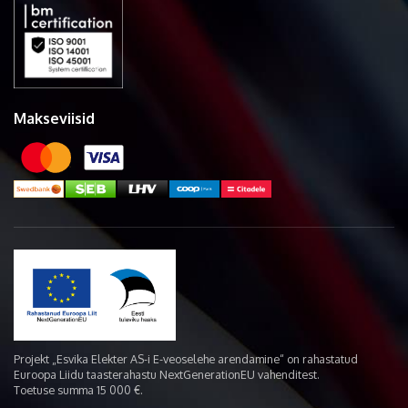
Makseviisid
Projekt „Esvika Elekter AS-i E-veoselehe arendamine“ on rahastatud
Euroopa Liidu taasterahastu NextGenerationEU vahenditest.
Toetuse summa 15 000 €.