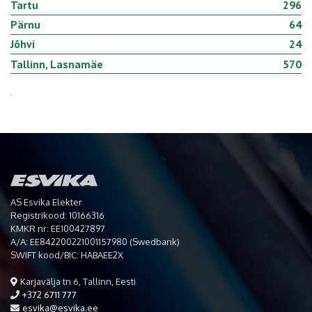
Tartu
296
Pärnu
64
Jõhvi
24
Tallinn, Lasnamäe
570
AS Esvika Elekter
Registrikood: 10166316
KMKR nr: EE100427897
A/A: EE842200221001157980 (Swedbank)
SWIFT kood/BIC: HABAEE2X
Karjavälja tn 6, Tallinn, Eesti
+372 6711 777
esvika@esvika.ee