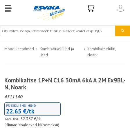
Moodulseadmed
Kombikaitselülitid ja
Kombikaitselüliti,
lisad
Noark
Kombikaitse 1P+N C16 30mA 6kA A 2M Ex9BL-
N, Noark
4311140
PÜSIKLIENDIHIND
22.65 €/tk
32.357 €/tk
TAVAHIND
(Hinnad sisaldavad käibemaksu)