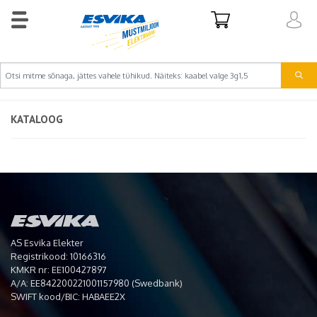
KATALOOG
AS Esvika Elekter
Registrikood: 10166316
KMKR nr: EE100427897
A/A: EE842200221001157980 (Swedbank)
SWIFT kood/BIC: HABAEE2X