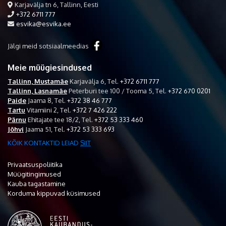
Karjavälja tn 6, Tallinn, Eesti
+372 6711 777
esvika@esvika.ee
Jälgi meid sotsiaalmeedias
Meie müügiesindused
Tallinn, Mustamäe
Karjavälja 6,
Tel.
+372 6711 777
Tallinn, Lasnamäe
Peterburi tee 100 / Tooma 5,
Tel.
+372 670 0201
Paide
Jaama 8,
Tel.
+372 38 46 777
Tartu
Vitamiini 2,
Tel.
+372 7 426 222
Pärnu
Ehitajate tee 18/2,
Tel.
+372 53 333 460
Jõhvi
Jaama 51,
Tel.
+372 53 333 693
KÕIK KONTAKTID LEIAD
SIIT
Privaatsuspoliitika
Müügitingimused
Kauba tagastamine
Korduma kippuvad küsimused