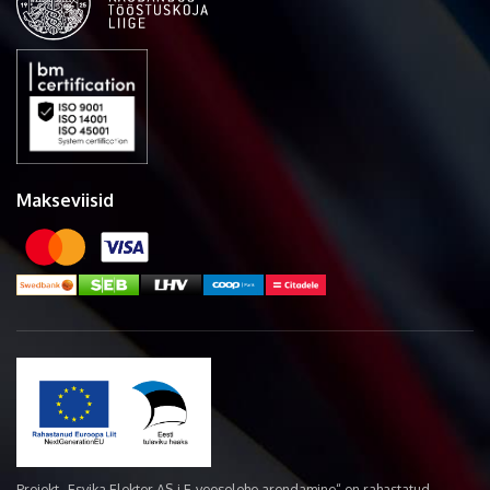
Makseviisid
Projekt „Esvika Elekter AS-i E-veoselehe arendamine“ on rahastatud