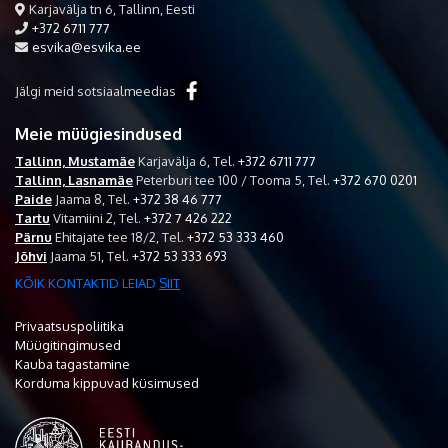
Karjavälja tn 6, Tallinn, Eesti
+372 6711 777
esvika@esvika.ee
Jälgi meid sotsiaalmeedias
Meie müügiesindused
Tallinn, Mustamäe
Karjavälja 6,
Tel.
+372 6711 777
Tallinn, Lasnamäe
Peterburi tee 100 / Tooma 5,
Tel.
+372 670 0201
Paide
Jaama 8,
Tel.
+372 38 46 777
Tartu
Vitamiini 2,
Tel.
+372 7 426 222
Pärnu
Ehitajate tee 18/2,
Tel.
+372 53 333 460
Jõhvi
Jaama 51,
Tel.
+372 53 333 693
KÕIK KONTAKTID LEIAD
SIIT
Privaatsuspoliitika
Müügitingimused
Kauba tagastamine
Korduma kippuvad küsimused