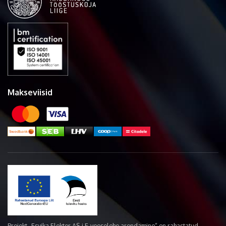
Makseviisid
Projekt „Esvika Elekter AS-i E-veoselehe arendamine“ on rahastatud