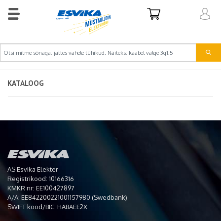
KATALOOG
AS Esvika Elekter
Registrikood: 10166316
KMKR nr: EE100427897
A/A: EE842200221001157980 (Swedbank)
SWIFT kood/BIC: HABAEE2X