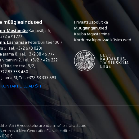
e müügiesindused
Privaatsuspoliitika
Müügitingimused
inn, Mustamäe
Karjavälja 6,
Kauba tagastamine
372 6711 777
Korduma kippuvad küsimused
inn, Lasnamäe
Peterburi tee 100 /
a 5,
Tel.
+372 670 0201
e
Jaama 8,
Tel.
+372 38 46 777
u
Vitamiini 2,
Tel.
+372 7 426 222
u
Ehitajate tee 18/2,
+372 53 333 460
i
Jaama 51,
Tel.
+372 53 333 693
 KONTAKTID LEIAD
SIIT
lekter AS-i E-veoselehe arendamine“ on rahastatud
asterahastu NextGenerationEU vahenditest.
 000 €.