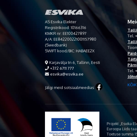
Mei
AS Esvika Elekter
Registrikood: 10166316
Tall
KMKR nr: EE100427897
Tel.
+
A/A: EE842200221001157980
Tall
(Swedbank)
Toom
SWIFT kood/BIC: HABAEE2X
Paid
Tart
Karjavälja tn 6, Tallinn, Eesti
Pärn
+372 6711 777
Tel.
esvika@esvika.ee
Jõhv
KÕIK
Jälgi meid sotsiaalmeedias
Projekt „Esvika E
Euroopa Liidu ta
Toetuse summa 15