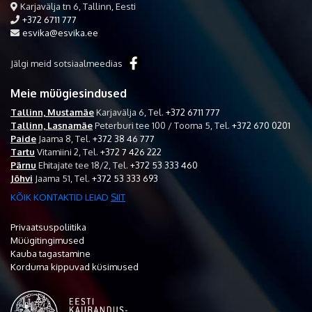
Karjavälja tn 6, Tallinn, Eesti
+372 6711 777
esvika@esvika.ee
Jälgi meid sotsiaalmeedias
Meie müügiesindused
Tallinn, Mustamäe
Karjavälja 6,
Tel.
+372 6711 777
Tallinn, Lasnamäe
Peterburi tee 100 / Tooma 5,
Tel.
+372 670 0201
Paide
Jaama 8,
Tel.
+372 38 46 777
Tartu
Vitamiini 2,
Tel.
+372 7 426 222
Pärnu
Ehitajate tee 18/2,
Tel.
+372 53 333 460
Jõhvi
Jaama 51,
Tel.
+372 53 333 693
KÕIK KONTAKTID LEIAD
SIIT
Privaatsuspoliitika
Müügitingimused
Kauba tagastamine
Korduma kippuvad küsimused