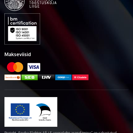
Makseviisid
Projekt „Esvika Elekter AS-i E-veoselehe arendamine“ on rahastatud