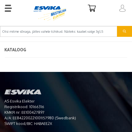
KATALOOG
AS Esvika Elekter
Registrikood: 10166316
KMKR nr: EE100427897
A/A: EE842200221001157980 (Swedbank)
SWIFT kood/BIC: HABAEE2X