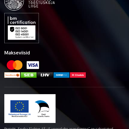
Makseviisid
Projekt „Esvika Elekter AS-i E-veoselehe arendamine“ on rahastatud