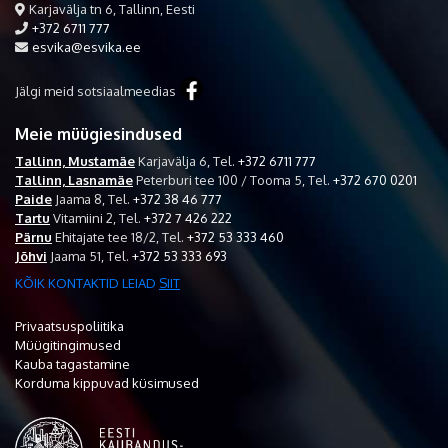
Karjavälja tn 6, Tallinn, Eesti
+372 6711 777
esvika@esvika.ee
Jälgi meid sotsiaalmeedias
Meie müügiesindused
Tallinn, Mustamäe
Karjavälja 6,
Tel.
+372 6711 777
Tallinn, Lasnamäe
Peterburi tee 100 / Tooma 5,
Tel.
+372 670 0201
Paide
Jaama 8,
Tel.
+372 38 46 777
Tartu
Vitamiini 2,
Tel.
+372 7 426 222
Pärnu
Ehitajate tee 18/2,
Tel.
+372 53 333 460
Jõhvi
Jaama 51,
Tel.
+372 53 333 693
KÕIK KONTAKTID LEIAD
SIIT
Privaatsuspoliitika
Müügitingimused
Kauba tagastamine
Korduma kippuvad küsimused