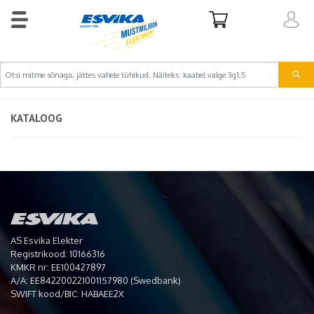
KATALOOG
AS Esvika Elekter
Registrikood: 10166316
KMKR nr: EE100427897
A/A: EE842200221001157980 (Swedbank)
SWIFT kood/BIC: HABAEE2X