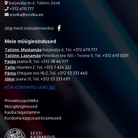
Karjavälja tn 6, Tallinn, Eesti
+372 6711 777
esvika@esvika.ee
Jälgi meid sotsiaalmeedias
Meie müügiesindused
Tallinn, Mustamäe
Karjavälja 6,
Tel.
+372 6711 777
Tallinn, Lasnamäe
Peterburi tee 100 / Tooma 5,
Tel.
+372 670 0201
Paide
Jaama 8,
Tel.
+372 38 46 777
Tartu
Vitamiini 2,
Tel.
+372 7 426 222
Pärnu
Ehitajate tee 18/2,
Tel.
+372 53 333 460
Jõhvi
Jaama 51,
Tel.
+372 53 333 693
KÕIK KONTAKTID LEIAD
SIIT
Privaatsuspoliitika
Müügitingimused
Kauba tagastamine
Korduma kippuvad küsimused