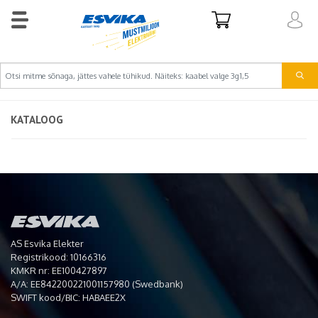
KATALOOG
AS Esvika Elekter
Registrikood: 10166316
KMKR nr: EE100427897
A/A: EE842200221001157980 (Swedbank)
SWIFT kood/BIC: HABAEE2X