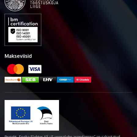
Makseviisid
Projekt „Esvika Elekter AS-i E-veoselehe arendamine“ on rahastatud