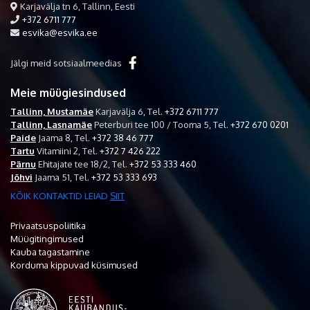
Karjavälja tn 6, Tallinn, Eesti
+372 6711 777
esvika@esvika.ee
Jälgi meid sotsiaalmeedias
Meie müügiesindused
Tallinn, Mustamäe
Karjavälja 6,
Tel.
+372 6711 777
Tallinn, Lasnamäe
Peterburi tee 100 / Tooma 5,
Tel.
+372 670 0201
Paide
Jaama 8,
Tel.
+372 38 46 777
Tartu
Vitamiini 2,
Tel.
+372 7 426 222
Pärnu
Ehitajate tee 18/2,
Tel.
+372 53 333 460
Jõhvi
Jaama 51,
Tel.
+372 53 333 693
KÕIK KONTAKTID LEIAD
SIIT
Privaatsuspoliitika
Müügitingimused
Kauba tagastamine
Korduma kippuvad küsimused