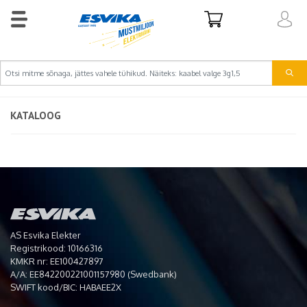
KATALOOG
AS Esvika Elekter
Registrikood: 10166316
KMKR nr: EE100427897
A/A: EE842200221001157980 (Swedbank)
SWIFT kood/BIC: HABAEE2X