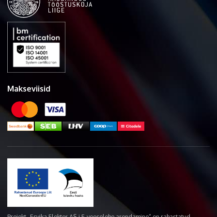
Makseviisid
Projekt „Esvika Elekter AS-i E-veoselehe arendamine“ on rahastatud