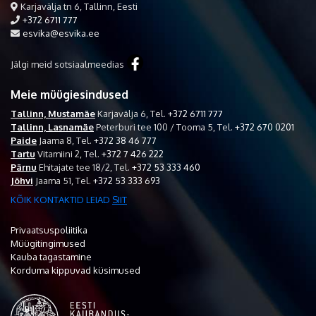
Karjavälja tn 6, Tallinn, Eesti
+372 6711 777
esvika@esvika.ee
Jälgi meid sotsiaalmeedias
Meie müügiesindused
Tallinn, Mustamäe
Karjavälja 6,
Tel.
+372 6711 777
Tallinn, Lasnamäe
Peterburi tee 100 / Tooma 5,
Tel.
+372 670 0201
Paide
Jaama 8,
Tel.
+372 38 46 777
Tartu
Vitamiini 2,
Tel.
+372 7 426 222
Pärnu
Ehitajate tee 18/2,
Tel.
+372 53 333 460
Jõhvi
Jaama 51,
Tel.
+372 53 333 693
KÕIK KONTAKTID LEIAD
SIIT
Privaatsuspoliitika
Müügitingimused
Kauba tagastamine
Korduma kippuvad küsimused