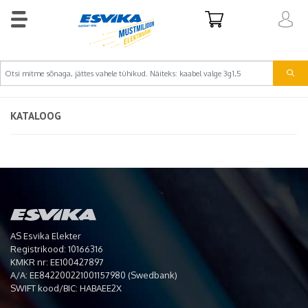
KATALOOG
AS Esvika Elekter
Registrikood: 10166316
KMKR nr: EE100427897
A/A: EE842200221001157980 (Swedbank)
SWIFT kood/BIC: HABAEE2X