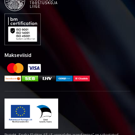
Makseviisid
Projekt „Esvika Elekter AS-i E-veoselehe arendamine“ on rahastatud