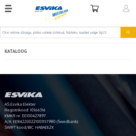
KATALOOG
AS Esvika Elekter
Registrikood: 10166316
KMKR nr: EE100427897
A/A: EE842200221001157980 (Swedbank)
SWIFT kood/BIC: HABAEE2X