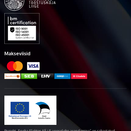
Makseviisid
Projekt „Esvika Elekter AS-i E-veoselehe arendamine“ on rahastatud