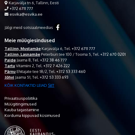
Karjavälja tn 6, Tallinn, Eesti
+372 6711 777
esvika@esvika.ee
Jälgi meid sotsiaalmeedias
Meie müügiesindused
Tallinn, Mustamäe
Karjavälja 6,
Tel.
+372 6711 777
Tallinn, Lasnamäe
Peterburi tee 100 / Tooma 5,
Tel.
+372 670 0201
Paide
Jaama 8,
Tel.
+372 38 46 777
Tartu
Vitamiini 2,
Tel.
+372 7 426 222
Pärnu
Ehitajate tee 18/2,
Tel.
+372 53 333 460
Jõhvi
Jaama 51,
Tel.
+372 53 333 693
KÕIK KONTAKTID LEIAD
SIIT
Privaatsuspoliitika
Müügitingimused
Kauba tagastamine
Korduma kippuvad küsimused