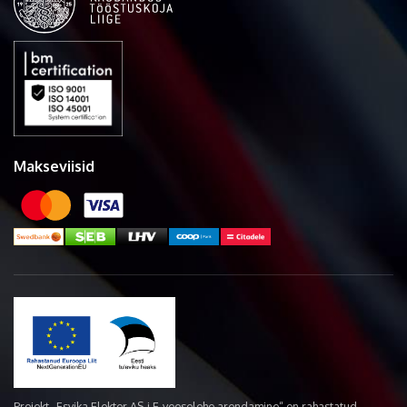
Makseviisid
Projekt „Esvika Elekter AS-i E-veoselehe arendamine“ on rahastatud