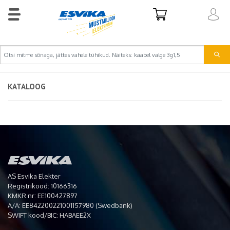
KATALOOG
AS Esvika Elekter
Registrikood: 10166316
KMKR nr: EE100427897
A/A: EE842200221001157980 (Swedbank)
SWIFT kood/BIC: HABAEE2X