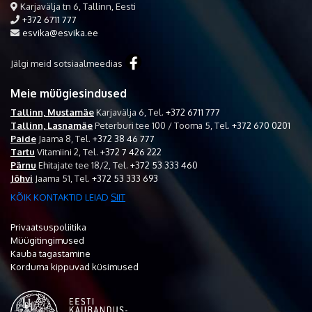
Karjavälja tn 6, Tallinn, Eesti
+372 6711 777
esvika@esvika.ee
Jälgi meid sotsiaalmeedias
Meie müügiesindused
Tallinn, Mustamäe
Karjavälja 6,
Tel.
+372 6711 777
Tallinn, Lasnamäe
Peterburi tee 100 / Tooma 5,
Tel.
+372 670 0201
Paide
Jaama 8,
Tel.
+372 38 46 777
Tartu
Vitamiini 2,
Tel.
+372 7 426 222
Pärnu
Ehitajate tee 18/2,
Tel.
+372 53 333 460
Jõhvi
Jaama 51,
Tel.
+372 53 333 693
KÕIK KONTAKTID LEIAD
SIIT
Privaatsuspoliitika
Müügitingimused
Kauba tagastamine
Korduma kippuvad küsimused