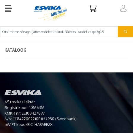
KATALOOG
AS Esvika Elekter
Registrikood: 10166316
KMKR nr: EE100427897
A/A: EE842200221001157980 (Swedbank)
SWIFT kood/BIC: HABAEE2X