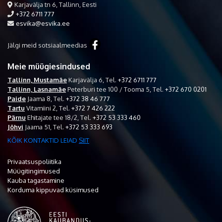
Karjavälja tn 6, Tallinn, Eesti
+372 6711 777
esvika@esvika.ee
Jälgi meid sotsiaalmeedias
Meie müügiesindused
Tallinn, Mustamäe
Karjavälja 6,
Tel.
+372 6711 777
Tallinn, Lasnamäe
Peterburi tee 100 / Tooma 5,
Tel.
+372 670 0201
Paide
Jaama 8,
Tel.
+372 38 46 777
Tartu
Vitamiini 2,
Tel.
+372 7 426 222
Pärnu
Ehitajate tee 18/2,
Tel.
+372 53 333 460
Jõhvi
Jaama 51,
Tel.
+372 53 333 693
KÕIK KONTAKTID LEIAD
SIIT
Privaatsuspoliitika
Müügitingimused
Kauba tagastamine
Korduma kippuvad küsimused