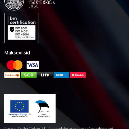
Makseviisid
Projekt „Esvika Elekter AS-i E-veoselehe arendamine“ on rahastatud