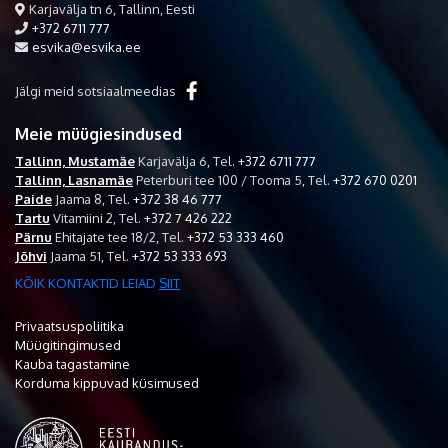
Karjavälja tn 6, Tallinn, Eesti
+372 6711 777
esvika@esvika.ee
Jälgi meid sotsiaalmeedias
Meie müügiesindused
Tallinn, Mustamäe
Karjavälja 6,
Tel.
+372 6711 777
Tallinn, Lasnamäe
Peterburi tee 100 / Tooma 5,
Tel.
+372 670 0201
Paide
Jaama 8,
Tel.
+372 38 46 777
Tartu
Vitamiini 2,
Tel.
+372 7 426 222
Pärnu
Ehitajate tee 18/2,
Tel.
+372 53 333 460
Jõhvi
Jaama 51,
Tel.
+372 53 333 693
KÕIK KONTAKTID LEIAD
SIIT
Privaatsuspoliitika
Müügitingimused
Kauba tagastamine
Korduma kippuvad küsimused