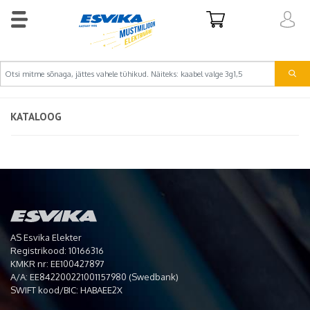
KATALOOG
AS Esvika Elekter
Registrikood: 10166316
KMKR nr: EE100427897
A/A: EE842200221001157980 (Swedbank)
SWIFT kood/BIC: HABAEE2X