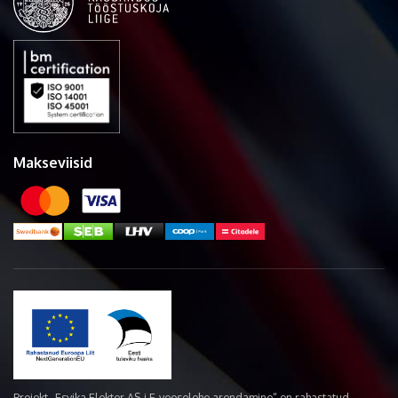
Makseviisid
Projekt „Esvika Elekter AS-i E-veoselehe arendamine“ on rahastatud