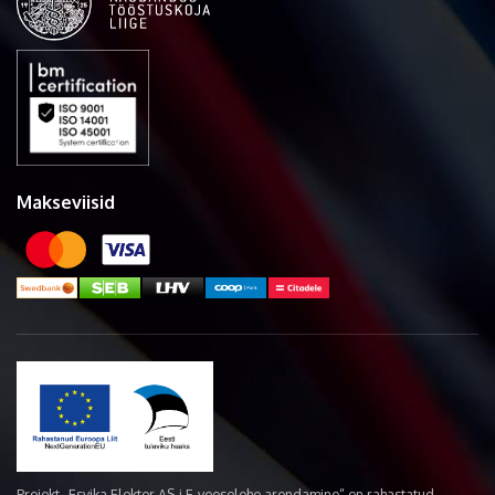
Makseviisid
Projekt „Esvika Elekter AS-i E-veoselehe arendamine“ on rahastatud