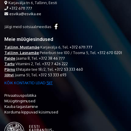
Karjavälja tn 6, Tallinn, Eesti
+372 6711 777
esvika@esvika.ee
Jälgi meid sotsiaalmeedias
Meie müügiesindused
Tallinn, Mustamäe
Karjavälja 6,
Tel.
+372 6711 777
Tallinn, Lasnamäe
Peterburi tee 100 / Tooma 5,
Tel.
+372 670 0201
Paide
Jaama 8,
Tel.
+372 38 46 777
Tartu
Vitamiini 2,
Tel.
+372 7 426 222
Pärnu
Ehitajate tee 18/2,
Tel.
+372 53 333 460
Jõhvi
Jaama 51,
Tel.
+372 53 333 693
KÕIK KONTAKTID LEIAD
SIIT
Privaatsuspoliitika
Müügitingimused
Kauba tagastamine
Korduma kippuvad küsimused