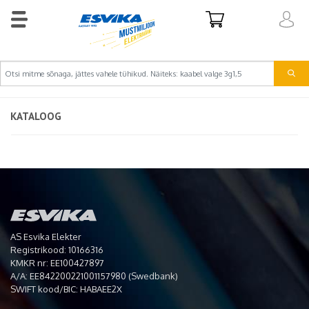
KATALOOG
AS Esvika Elekter
Registrikood: 10166316
KMKR nr: EE100427897
A/A: EE842200221001157980 (Swedbank)
SWIFT kood/BIC: HABAEE2X