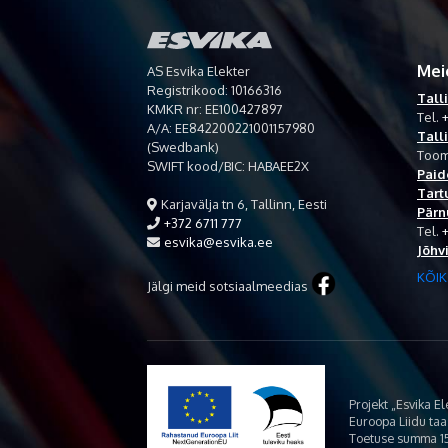
Mei
AS Esvika Elekter
Registrikood: 10166316
Tall
KMKR nr: EE100427897
Tel.
+
A/A: EE842200221001157980
Tall
(Swedbank)
Toom
SWIFT kood/BIC: HABAEE2X
Paid
Tart
Karjavälja tn 6, Tallinn, Eesti
Pärn
+372 6711 777
Tel.
esvika@esvika.ee
Jõhv
KÕIK
Jälgi meid sotsiaalmeedias
Projekt „Esvika E
Euroopa Liidu ta
Toetuse summa 15