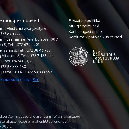
e müügiesindused
Privaatsuspoliitika
Müügitingimused
inn, Mustamäe
Karjavälja 6,
Kauba tagastamine
372 6711 777
Korduma kippuvad küsimused
inn, Lasnamäe
Peterburi tee 100 /
a 5,
Tel.
+372 670 0201
e
Jaama 8,
Tel.
+372 38 46 777
u
Vitamiini 2,
Tel.
+372 7 426 222
u
Ehitajate tee 18/2,
+372 53 333 460
i
Jaama 51,
Tel.
+372 53 333 693
 KONTAKTID LEIAD
SIIT
lekter AS-i E-veoselehe arendamine“ on rahastatud
asterahastu NextGenerationEU vahenditest.
 000 €.