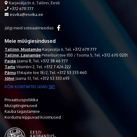
Karjavälja tn 6, Tallinn, Eesti
+372 6711 777
esvika@esvika.ee
Jälgi meid sotsiaalmeedias
Meie müügiesindused
Tallinn, Mustamäe
Karjavälja 6,
Tel.
+372 6711 777
Tallinn, Lasnamäe
Peterburi tee 100 / Tooma 5,
Tel.
+372 670 0201
Paide
Jaama 8,
Tel.
+372 38 46 777
Tartu
Vitamiini 2,
Tel.
+372 7 426 222
Pärnu
Ehitajate tee 18/2,
Tel.
+372 53 333 460
Jõhvi
Jaama 51,
Tel.
+372 53 333 693
KÕIK KONTAKTID LEIAD
SIIT
Privaatsuspoliitika
Müügitingimused
Kauba tagastamine
Korduma kippuvad küsimused