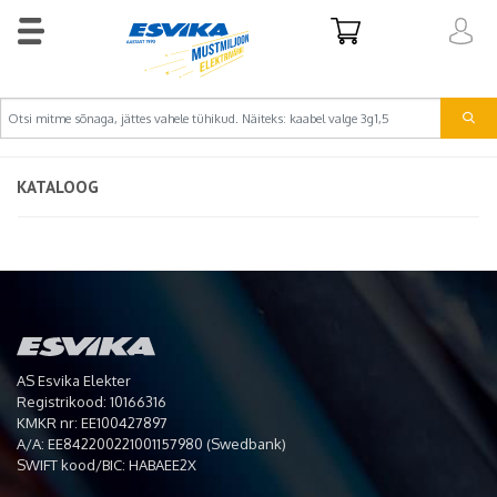
KATALOOG
AS Esvika Elekter
Registrikood: 10166316
KMKR nr: EE100427897
A/A: EE842200221001157980 (Swedbank)
SWIFT kood/BIC: HABAEE2X