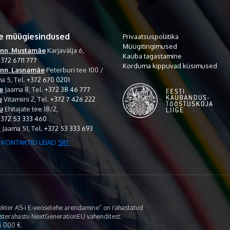
e müügiesindused
Privaatsuspoliitika
Müügitingimused
inn, Mustamäe
Karjavälja 6,
Kauba tagastamine
372 6711 777
Korduma kippuvad küsimused
inn, Lasnamäe
Peterburi tee 100 /
a 5,
Tel.
+372 670 0201
e
Jaama 8,
Tel.
+372 38 46 777
u
Vitamiini 2,
Tel.
+372 7 426 222
u
Ehitajate tee 18/2,
+372 53 333 460
i
Jaama 51,
Tel.
+372 53 333 693
 KONTAKTID LEIAD
SIIT
lekter AS-i E-veoselehe arendamine“ on rahastatud
asterahastu NextGenerationEU vahenditest.
 000 €.