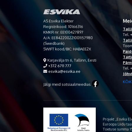
Mei
AS Esvika Elekter
Registrikood: 10166316
Tall
KMKR nr: EE100427897
Tel.
+
A/A: EE842200221001157980
Tall
(Swedbank)
Toom
SWIFT kood/BIC: HABAEE2X
Paid
Tart
Karjavälja tn 6, Tallinn, Eesti
Pärn
+372 6711 777
Tel.
esvika@esvika.ee
Jõhv
KÕIK
Jälgi meid sotsiaalmeedias
Projekt „Esvika E
Euroopa Liidu ta
Toetuse summa 15