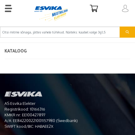
KATALOOG
AS Esvika Elekter
Registrikood: 10166316
KMKR nr: EE100427897
A/A: EE842200221001157980 (Swedbank)
SWIFT kood/BIC: HABAEE2X