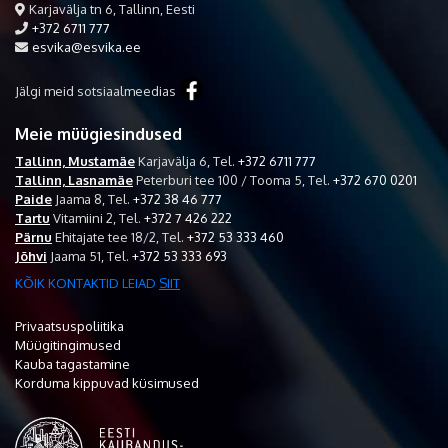
Karjavälja tn 6, Tallinn, Eesti
+372 6711 777
esvika@esvika.ee
Jälgi meid sotsiaalmeedias
Meie müügiesindused
Tallinn, Mustamäe
Karjavälja 6,
Tel.
+372 6711 777
Tallinn, Lasnamäe
Peterburi tee 100 / Tooma 5,
Tel.
+372 670 0201
Paide
Jaama 8,
Tel.
+372 38 46 777
Tartu
Vitamiini 2,
Tel.
+372 7 426 222
Pärnu
Ehitajate tee 18/2,
Tel.
+372 53 333 460
Jõhvi
Jaama 51,
Tel.
+372 53 333 693
KÕIK KONTAKTID LEIAD
SIIT
Privaatsuspoliitika
Müügitingimused
Kauba tagastamine
Korduma kippuvad küsimused