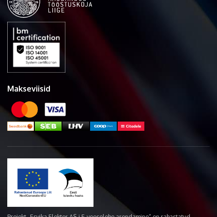
Makseviisid
Projekt „Esvika Elekter AS-i E-veoselehe arendamine“ on rahastatud