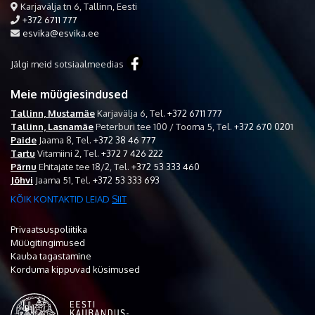
Karjavälja tn 6, Tallinn, Eesti
+372 6711 777
esvika@esvika.ee
Jälgi meid sotsiaalmeedias
Meie müügiesindused
Tallinn, Mustamäe
Karjavälja 6,
Tel.
+372 6711 777
Tallinn, Lasnamäe
Peterburi tee 100 / Tooma 5,
Tel.
+372 670 0201
Paide
Jaama 8,
Tel.
+372 38 46 777
Tartu
Vitamiini 2,
Tel.
+372 7 426 222
Pärnu
Ehitajate tee 18/2,
Tel.
+372 53 333 460
Jõhvi
Jaama 51,
Tel.
+372 53 333 693
KÕIK KONTAKTID LEIAD
SIIT
Privaatsuspoliitika
Müügitingimused
Kauba tagastamine
Korduma kippuvad küsimused