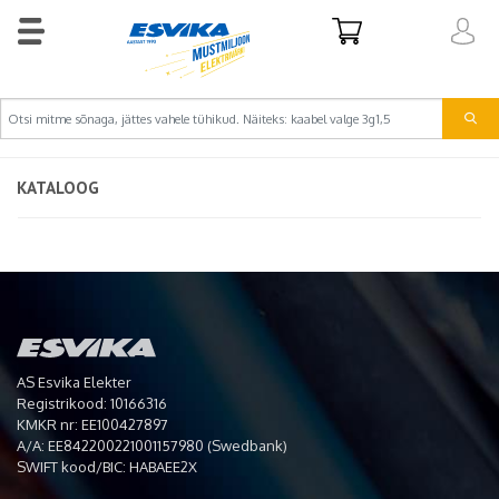
KATALOOG
AS Esvika Elekter
Registrikood: 10166316
KMKR nr: EE100427897
A/A: EE842200221001157980 (Swedbank)
SWIFT kood/BIC: HABAEE2X