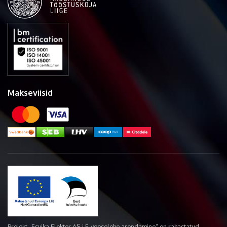
Makseviisid
Projekt „Esvika Elekter AS-i E-veoselehe arendamine“ on rahastatud